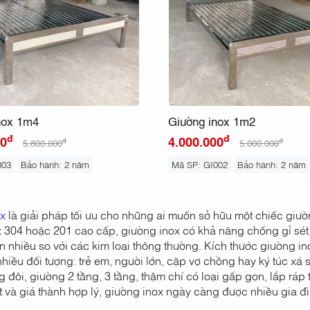
nox 1m4
Giường inox 1m2
đ
đ
00
4.000.000
đ
đ
5.800.000
5.000.000
003
Bảo hành: 2 năm
Mã SP: GI002
Bảo hành: 2 năm
x
là giải pháp tối ưu cho những ai muốn sở hữu một chiếc giư
ox 304 hoặc 201 cao cấp, giường inox có khả năng chống gỉ sét,
hơn nhiều so với các kim loại thông thường. Kích thước giường 
hiều đối tượng: trẻ em, người lớn, cặp vợ chồng hay ký túc xá
 đôi, giường 2 tầng, 3 tầng, thậm chí có loại gấp gọn, lắp ráp t
t và giá thành hợp lý, giường inox ngày càng được nhiều gia đì