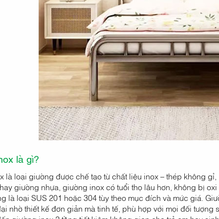
ox là gì?
 là loại giường được chế tạo từ chất liệu inox – thép không gỉ,
ay giường nhựa, giường inox có tuổi thọ lâu hơn, không bị oxi h
g là loại SUS 201 hoặc 304 tùy theo mục đích và mức giá. G
đại nhờ thiết kế đơn giản mà tinh tế, phù hợp với mọi đối tượn
đến giường inox 2 tầng tiết kiệm không gian cho trẻ em hay si