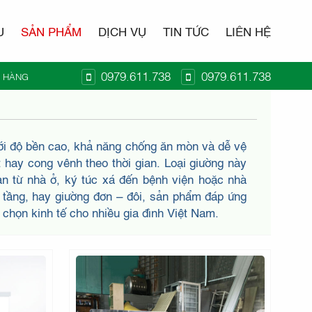
U
SẢN PHẨM
DỊCH VỤ
TIN TỨC
LIÊN HỆ
0979.611.738
0979.611.738
Ỏ HÀNG
T KIDO
 với độ bền cao, khả năng chống ăn mòn và dễ vệ
 hay cong vênh theo thời gian. Loại giường này
ian từ nhà ở, ký túc xá đến bệnh viện hoặc nhà
 tầng, hay giường đơn – đôi, sản phẩm đáp ứng
a chọn kinh tế cho nhiều gia đình Việt Nam.