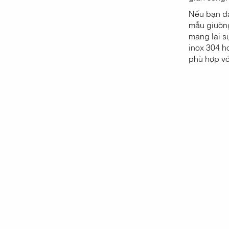
Nếu bạn đa
mẫu giường
mang lại sự
inox 304 ho
phù hợp vớ