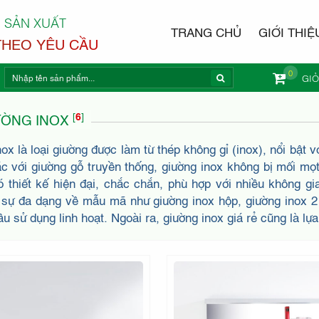
 SẢN XUẤT
TRANG CHỦ
GIỚI THIỆ
THEO YÊU CẦU
0
GI
NỘI THẤ
[
6
]
ỜNG INOX
ox là loại giường được làm từ thép không gỉ (inox), nổi bật
ác với giường gỗ truyền thống, giường inox không bị mối mọt
ó thiết kế hiện đại, chắc chắn, phù hợp với nhiều không g
i sự đa dạng về mẫu mã như giường inox hộp, giường inox 2
ầu sử dụng linh hoạt. Ngoài ra, giường inox giá rẻ cũng là lự