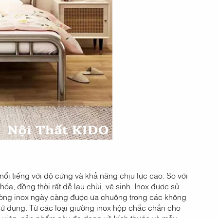
 nổi tiếng với độ cứng và khả năng chịu lực cao. So với
óa, đồng thời rất dễ lau chùi, vệ sinh. Inox được sử
iường inox ngày càng được ưa chuộng trong các không
g sử dụng. Từ các loại giường inox hộp chắc chắn cho
nh viên, sản phẩm này đa dạng về kích thước và mẫu