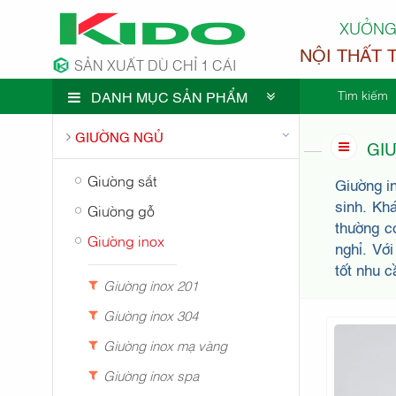
XƯỞNG
NỘI THẤT 
SẢN XUẤT DÙ CHỈ 1 CÁI
Tìm kiếm
DANH MỤC SẢN PHẨM
CÔNG TY 
GIƯỜNG NGỦ
GIƯ
Giường sắt
Giường in
sinh. Kh
Giường gỗ
thường c
Giường inox
nghỉ. Vớ
tốt nhu c
Giường inox 201
Giường inox 304
Giường inox mạ vàng
Giường inox spa