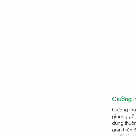
Giường in
Giường inox
giường gỗ h
dụng thườn
gian hiện 
người lớn 