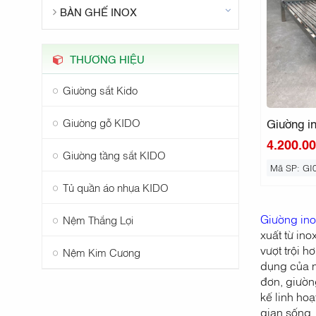
BÀN GHẾ INOX
THƯƠNG HIỆU
Giường sắt Kido
Giường i
Giường gỗ KIDO
4.200.0
Giường tầng sắt KIDO
Mã SP: GI
Tủ quần áo nhựa KIDO
Giường ino
Nệm Thắng Lợi
xuất từ in
vượt trội 
Nệm Kim Cương
dụng của n
đơn, giường
kế linh hoạ
gian sống.