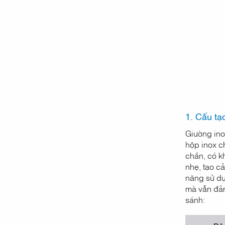
1. Cấu tạ
Giường ino
hộp inox c
chắn, có k
nhẹ, tạo c
năng sử dụ
mà vẫn đảm
sánh: