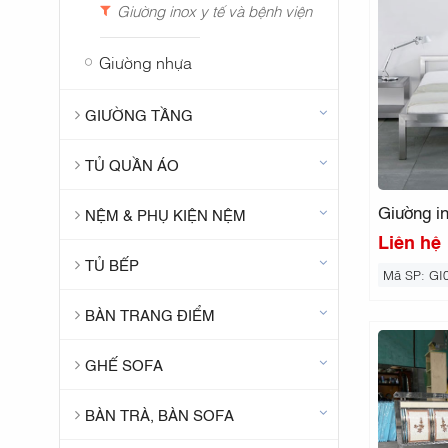
Giường inox y tế và bệnh viện
Giường nhựa
GIƯỜNG TẦNG
TỦ QUẦN ÁO
Giường i
NỆM & PHỤ KIỆN NỆM
Liên hệ
TỦ BẾP
Mã SP: GI
BÀN TRANG ĐIỂM
GHẾ SOFA
BÀN TRÀ, BÀN SOFA