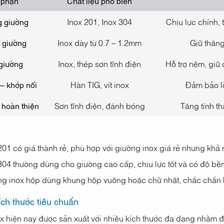
 phận
Chất liệu phổ biến
 giường
Inox 201, Inox 304
Chịu lực chính,
 giường
Inox dày từ 0.7 – 1.2mm
Giữ thăng
giường
Inox, thép sơn tĩnh điện
Hỗ trợ nệm, giữ
– khớp nối
Hàn TIG, vít inox
Đảm bảo li
 hoàn thiện
Sơn tĩnh điện, đánh bóng
Tăng tính th
201 có giá thành rẻ, phù hợp với giường inox giá rẻ nhưng khả 
304 thường dùng cho giường cao cấp, chịu lực tốt và có độ bền 
g inox hộp dùng khung hộp vuông hoặc chữ nhật, chắc chắn hơ
ích thước tiêu chuẩn
x hiện nay được sản xuất với nhiều kích thước đa dạng nhằm 