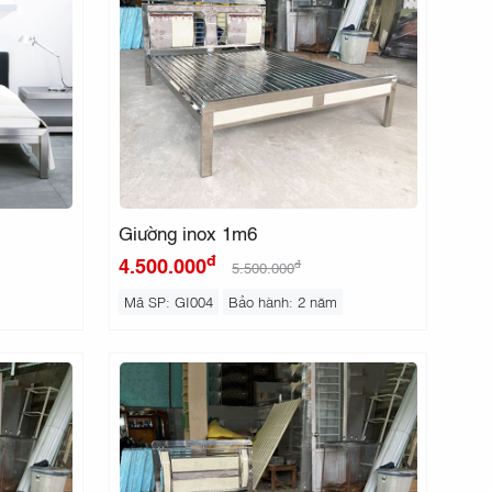
Giường inox 1m6
đ
4.500.000
đ
5.500.000
Mã SP: GI004
Bảo hành: 2 năm