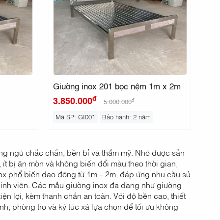
Giường inox 201 bọc nệm 1m x 2m
đ
3.850.000
đ
5.000.000
Mã SP: GI001
Bảo hành: 2 năm
ờng ngủ chắc chắn, bền bỉ và thẩm mỹ. Nhờ được sản
 ít bị ăn mòn và không biến đổi màu theo thời gian,
inox phổ biến dao động từ 1m – 2m, đáp ứng nhu cầu sử
 sinh viên. Các mẫu giường inox đa dạng như giường
iện lợi, kèm thanh chắn an toàn. Với độ bền cao, thiết
nh, phòng trọ và ký túc xá lựa chọn để tối ưu không