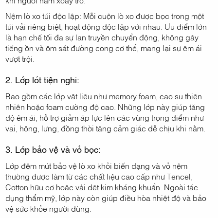
Nệm lò xo túi độc lập: Mỗi cuộn lò xo được bọc trong một
túi vải riêng biệt, hoạt động độc lập với nhau. Ưu điểm lớn
là hạn chế tối đa sự lan truyền chuyển động, không gây
tiếng ồn và ôm sát đường cong cơ thể, mang lại sự êm ái
vượt trội.
2. Lớp lót tiện nghi:
Bao gồm các lớp vật liệu như memory foam, cao su thiên
nhiên hoặc foam cường độ cao. Những lớp này giúp tăng
độ êm ái, hỗ trợ giảm áp lực lên các vùng trọng điểm như
vai, hông, lưng, đồng thời tăng cảm giác dễ chịu khi nằm.
3. Lớp bảo vệ và vỏ bọc:
Lớp đệm mút bảo vệ lò xo khỏi biến dạng và vỏ nệm
thường được làm từ các chất liệu cao cấp như Tencel,
Cotton hữu cơ hoặc vải dệt kim kháng khuẩn. Ngoài tác
dụng thẩm mỹ, lớp này còn giúp điều hòa nhiệt độ và bảo
vệ sức khỏe người dùng.