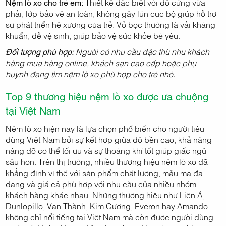
Nệm lò xo cho trẻ em:
Thiết kế đặc biệt với độ cứng vừa
phải, lớp bảo vệ an toàn, không gây lún cục bộ giúp hỗ trợ
sự phát triển hệ xương của trẻ. Vỏ bọc thường là vải kháng
khuẩn, dễ vệ sinh, giúp bảo vệ sức khỏe bé yêu.
Đối tượng phù hợp:
Người có nhu cầu đặc thù như khách
hàng mua hàng online, khách sạn cao cấp hoặc phụ
huynh đang tìm nệm lò xo phù hợp cho trẻ nhỏ.
Top 9 thương hiệu nệm lò xo được ưa chuộng
tại Việt Nam
Nệm lò xo hiện nay là lựa chọn phổ biến cho người tiêu
dùng Việt Nam bởi sự kết hợp giữa độ bền cao, khả năng
nâng đỡ cơ thể tối ưu và sự thoáng khí tốt giúp giấc ngủ
sâu hơn. Trên thị trường, nhiều thương hiệu nệm lò xo đã
khẳng định vị thế với sản phẩm chất lượng, mẫu mã đa
dạng và giá cả phù hợp với nhu cầu của nhiều nhóm
khách hàng khác nhau. Những thương hiệu như Liên Á,
Dunlopillo, Vạn Thành, Kim Cương, Everon hay Amando
không chỉ nổi tiếng tại Việt Nam mà còn được người dùng