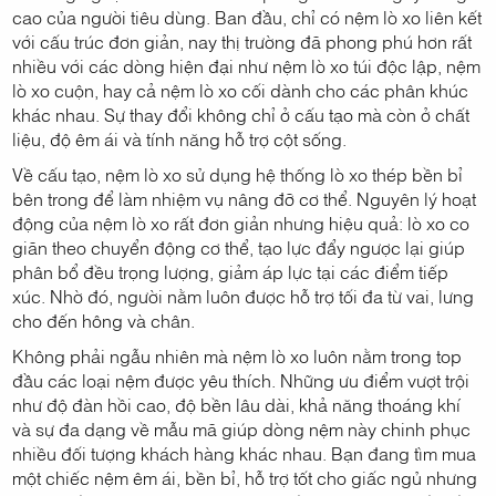
cao của người tiêu dùng. Ban đầu, chỉ có nệm lò xo liên kết
với cấu trúc đơn giản, nay thị trường đã phong phú hơn rất
nhiều với các dòng hiện đại như nệm lò xo túi độc lập, nệm
lò xo cuộn, hay cả nệm lò xo cối dành cho các phân khúc
khác nhau. Sự thay đổi không chỉ ở cấu tạo mà còn ở chất
liệu, độ êm ái và tính năng hỗ trợ cột sống.
Về cấu tạo, nệm lò xo sử dụng hệ thống lò xo thép bền bỉ
bên trong để làm nhiệm vụ nâng đỡ cơ thể. Nguyên lý hoạt
động của nệm lò xo rất đơn giản nhưng hiệu quả: lò xo co
giãn theo chuyển động cơ thể, tạo lực đẩy ngược lại giúp
phân bổ đều trọng lượng, giảm áp lực tại các điểm tiếp
xúc. Nhờ đó, người nằm luôn được hỗ trợ tối đa từ vai, lưng
cho đến hông và chân.
Không phải ngẫu nhiên mà nệm lò xo luôn nằm trong top
đầu các loại nệm được yêu thích. Những ưu điểm vượt trội
như độ đàn hồi cao, độ bền lâu dài, khả năng thoáng khí
và sự đa dạng về mẫu mã giúp dòng nệm này chinh phục
nhiều đối tượng khách hàng khác nhau. Bạn đang tìm mua
một chiếc nệm êm ái, bền bỉ, hỗ trợ tốt cho giấc ngủ nhưng