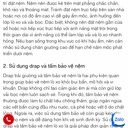
trí đặt nệm. Nệm nên được kê trên mặt phẳng chắc chắn,
khô ráo và thoáng mát. Tránh đặt nệm trực tiếp trên sàn nhà
hoặc nơi có độ ẩm cao vì dễ gây ẩm mốc, ảnh hưởng đến
lớp lò xo và vải bọc. Đặc biệt, không nên đặt nệm gần cửa
sổ hoặc nơi tiếp xúc trực tiếp với ánh nắng mặt trời trong
thời gian dài vì ánh nắng có thể làm lớp vải và lò xo nhanh
hỏng. Nếu bạn sống trong khu vực có khí hậu ẩm, nên cân
nhắc sử dụng chân giường cao để hạn chế nấm mốc phát
triển dưới nệm.
2. Sử dụng drap và tấm bảo vệ nệm
Drap trải giường và tấm bảo vệ nệm là hai phụ kiện quan
trọng giúp bảo vệ nệm lò xo khỏi bụi bẩn, mồ hôi và vi
khuẩn. Drap không chỉ tạo cảm giác êm ái mà còn giữ lớp
vải bọc nệm luôn sạch sẽ. Trong khi đó, tấm bảo vệ nệm
thường được làm từ chất liệu chống thấm, giúp ngăn ngừa
các vết bẩn cứng đầu như nước, cà phê hoặc vết ố do chất
lỏng. Ngoài ra, việc sử dụng tấm bảo vệ còn giúp kéo dài
tuổi thọ nệm và dễ dàng hơn khi vệ sinh định kỳ. Sử dụng
drap và tấm bảo vệ nệm lò xo là giải pháp đơn giản nhưng