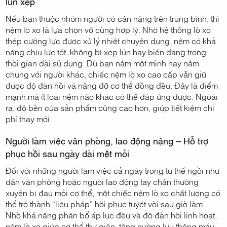
lún xẹp
Nếu bạn thuộc nhóm người có cân nặng trên trung bình, thì
nệm lò xo là lựa chọn vô cùng hợp lý. Nhờ hệ thống lò xo
thép cường lực được xử lý nhiệt chuyên dụng, nệm có khả
năng chịu lực tốt, không bị xẹp lún hay biến dạng trong
thời gian dài sử dụng. Dù bạn nằm một mình hay nằm
chung với người khác, chiếc nệm lò xo cao cấp vẫn giữ
được độ đàn hồi và nâng đỡ cơ thể đồng đều. Đây là điểm
mạnh mà ít loại nệm nào khác có thể đáp ứng được. Ngoài
ra, độ bền của sản phẩm cũng cao hơn, giúp tiết kiệm chi
phí thay mới.
Người làm việc văn phòng, lao động nặng – Hỗ trợ
phục hồi sau ngày dài mệt mỏi
Đối với những người làm việc cả ngày trong tư thế ngồi như
dân văn phòng hoặc người lao động tay chân thường
xuyên bị đau mỏi cơ thể, một chiếc nệm lò xo chất lượng có
thể trở thành “liệu pháp” hồi phục tuyệt vời sau giờ làm.
Nhờ khả năng phân bổ áp lực đều và độ đàn hồi linh hoạt,
nệm lò xo giúp cơ thể thư giãn, tăng cường lưu thông máu