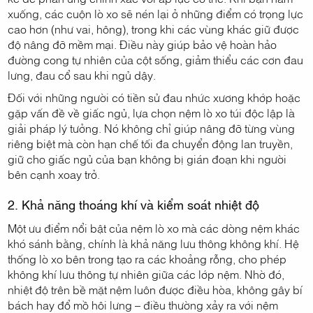
xuống, các cuộn lò xo sẽ nén lại ở những điểm có trọng lực
cao hơn (như vai, hông), trong khi các vùng khác giữ được
độ nâng đỡ mềm mại. Điều này giúp bảo vệ hoàn hảo
đường cong tự nhiên của cột sống, giảm thiểu các cơn đau
lưng, đau cổ sau khi ngủ dậy.
Đối với những người có tiền sử đau nhức xương khớp hoặc
gặp vấn đề về giấc ngủ, lựa chọn nệm lò xo túi độc lập là
giải pháp lý tưởng. Nó không chỉ giúp nâng đỡ từng vùng
riêng biệt mà còn hạn chế tối đa chuyển động lan truyền,
giữ cho giấc ngủ của bạn không bị gián đoạn khi người
bên cạnh xoay trở.
2. Khả năng thoáng khí và kiểm soát nhiệt độ
Một ưu điểm nổi bật của nệm lò xo mà các dòng nệm khác
khó sánh bằng, chính là khả năng lưu thông không khí. Hệ
thống lò xo bên trong tạo ra các khoảng rỗng, cho phép
không khí lưu thông tự nhiên giữa các lớp nệm. Nhờ đó,
nhiệt độ trên bề mặt nệm luôn được điều hòa, không gây bí
bách hay đổ mồ hôi lưng – điều thường xảy ra với nệm