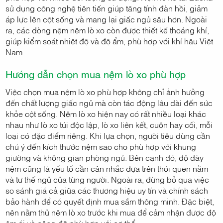
sử dụng công nghệ tiên tiến giúp tăng tính đàn hồi, giảm
áp lực lên cột sống và mang lại giấc ngủ sâu hơn. Ngoài
ra, các dòng nệm nệm lò xo còn được thiết kế thoáng khí,
giúp kiểm soát nhiệt độ và độ ẩm, phù hợp với khí hậu Việt
Nam.
Hướng dẫn chọn mua nệm lò xo phù hợp
Việc chọn mua nệm lò xo phù hợp không chỉ ảnh hưởng
đến chất lượng giấc ngủ mà còn tác động lâu dài đến sức
khỏe cột sống. Nệm lò xo hiện nay có rất nhiều loại khác
nhau như lò xo túi độc lập, lò xo liên kết, cuộn hay cối, mỗi
loại có đặc điểm riêng. Khi lựa chọn, người tiêu dùng cần
chú ý đến kích thước nệm sao cho phù hợp với khung
giường và không gian phòng ngủ. Bên cạnh đó, độ dày
nệm cũng là yếu tố cần cân nhắc dựa trên thói quen nằm
và tư thế ngủ của từng người. Ngoài ra, đừng bỏ qua việc
so sánh giá cả giữa các thương hiệu uy tín và chính sách
bảo hành để có quyết định mua sắm thông minh. Đặc biệt,
nên nằm thử nệm lò xo trước khi mua để cảm nhận được độ
êm ái và nâng đỡ phù hợp với cơ thể.