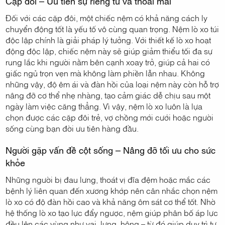
Cặp đôi – Ưu tiên sự riêng tư và thoải mái
Đối với các cặp đôi, một chiếc nệm có khả năng cách ly
chuyển động tốt là yếu tố vô cùng quan trọng. Nệm lò xo túi
độc lập chính là giải pháp lý tưởng. Với thiết kế lò xo hoạt
động độc lập, chiếc nệm này sẽ giúp giảm thiểu tối đa sự
rung lắc khi người nằm bên cạnh xoay trở, giúp cả hai có
giấc ngủ trọn vẹn mà không làm phiền lẫn nhau. Không
những vậy, độ êm ái và đàn hồi của loại nệm này còn hỗ trợ
nâng đỡ cơ thể nhẹ nhàng, tạo cảm giác dễ chịu sau một
ngày làm việc căng thẳng. Vì vậy, nệm lò xo luôn là lựa
chọn được các cặp đôi trẻ, vợ chồng mới cưới hoặc người
sống cùng bạn đời ưu tiên hàng đầu.
Người gặp vấn đề cột sống – Nâng đỡ tối ưu cho sức
khỏe
Những người bị đau lưng, thoát vị đĩa đệm hoặc mắc các
bệnh lý liên quan đến xương khớp nên cân nhắc chọn nệm
lò xo có độ đàn hồi cao và khả năng ôm sát cơ thể tốt. Nhờ
hệ thống lò xo tạo lực đẩy ngược, nệm giúp phân bố áp lực
đều lên các vùng như vai, lưng, hông – từ đó giúp duy trì tư