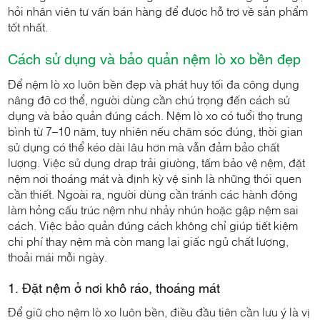
hỏi nhân viên tư vấn bán hàng để được hỗ trợ về sản phẩm
tốt nhất.
Cách sử dụng và bảo quản nệm lò xo bền đẹp
Để nệm lò xo luôn bền đẹp và phát huy tối đa công dụng
nâng đỡ cơ thể, người dùng cần chú trọng đến cách sử
dụng và bảo quản đúng cách. Nệm lò xo có tuổi thọ trung
bình từ 7–10 năm, tuy nhiên nếu chăm sóc đúng, thời gian
sử dụng có thể kéo dài lâu hơn mà vẫn đảm bảo chất
lượng. Việc sử dụng drap trải giường, tấm bảo vệ nệm, đặt
nệm nơi thoáng mát và định kỳ vệ sinh là những thói quen
cần thiết. Ngoài ra, người dùng cần tránh các hành động
làm hỏng cấu trúc nệm như nhảy nhún hoặc gập nệm sai
cách. Việc bảo quản đúng cách không chỉ giúp tiết kiệm
chi phí thay nệm mà còn mang lại giấc ngủ chất lượng,
thoải mái mỗi ngày.
1. Đặt nệm ở nơi khô ráo, thoáng mát
Để giữ cho nệm lò xo luôn bền, điều đầu tiên cần lưu ý là vị