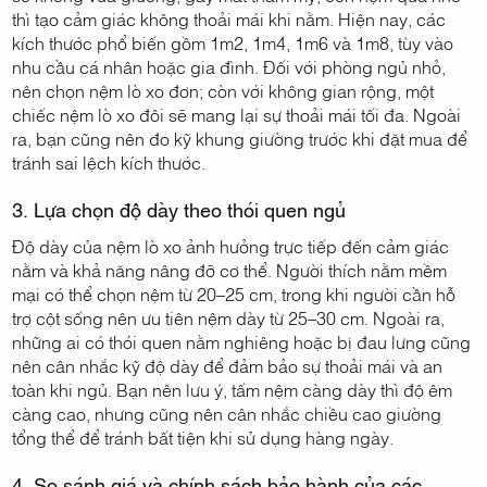
thì tạo cảm giác không thoải mái khi nằm. Hiện nay, các
kích thước phổ biến gồm 1m2, 1m4, 1m6 và 1m8, tùy vào
nhu cầu cá nhân hoặc gia đình. Đối với phòng ngủ nhỏ,
nên chọn nệm lò xo đơn; còn với không gian rộng, một
chiếc nệm lò xo đôi sẽ mang lại sự thoải mái tối đa. Ngoài
ra, bạn cũng nên đo kỹ khung giường trước khi đặt mua để
tránh sai lệch kích thước.
3. Lựa chọn độ dày theo thói quen ngủ
Độ dày của nệm lò xo ảnh hưởng trực tiếp đến cảm giác
nằm và khả năng nâng đỡ cơ thể. Người thích nằm mềm
mại có thể chọn nệm từ 20–25 cm, trong khi người cần hỗ
trợ cột sống nên ưu tiên nệm dày từ 25–30 cm. Ngoài ra,
những ai có thói quen nằm nghiêng hoặc bị đau lưng cũng
nên cân nhắc kỹ độ dày để đảm bảo sự thoải mái và an
toàn khi ngủ. Bạn nên lưu ý, tấm nệm càng dày thì độ êm
càng cao, nhưng cũng nên cân nhắc chiều cao giường
tổng thể để tránh bất tiện khi sử dụng hàng ngày.
4. So sánh giá và chính sách bảo hành của các