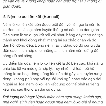
có vấn đề về xương khớp hoặc cần giấc ngủ sâu không bị
gián đoạn.
2. Nệm lò xo liên kết (Bonnell)
Nệm lò xo liên kết, còn được biết đến với tên gọi là nệm lò
xo Bonnell, là loại nệm truyền thống có cấu trúc đơn giản.
Các cuộn lò xo được kết nối với nhau bằng dây thép để tạo
thành một khối đồng nhất, mang lại sự chắc chắn và độ
đàn hồi đồng đều. Dòng nệm này thường có độ cứng vừa
đến cao, thích hợp cho những ai thích nằm nệm cứng để
nâng đỡ cột sống.
Ưu điểm lớn của nệm lò xo liên kết là độ bền cao, khả năng
chịu lực tốt và mức giá hợp lý. Tuy nhiên, vì toàn bộ hệ
thống lò xo hoạt động cùng lúc nên dễ gây lan truyền rung
động, không phù hợp với người khó ngủ hoặc các cặp đôi.
Ngoài ra, loại nệm lò xo liên kết cũng có thể phát ra tiếng
kêu nhỏ sau thời gian dài sử dụng.
Đối tượng phù hợp:
Người thích nằm nệm cứng, khách sạn,
nhà nghỉ, sinh viên hoặc người mua nệm lò xo giá rẻ nhưng