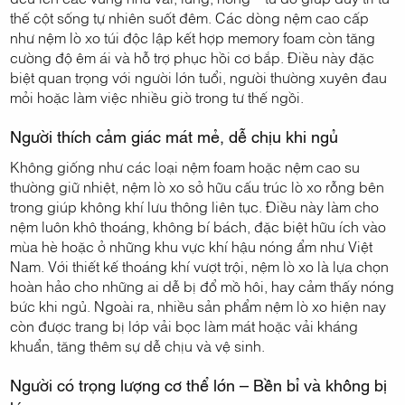
thế cột sống tự nhiên suốt đêm. Các dòng nệm cao cấp
như nệm lò xo túi độc lập kết hợp memory foam còn tăng
cường độ êm ái và hỗ trợ phục hồi cơ bắp. Điều này đặc
biệt quan trọng với người lớn tuổi, người thường xuyên đau
mỏi hoặc làm việc nhiều giờ trong tư thế ngồi.
Người thích cảm giác mát mẻ, dễ chịu khi ngủ
Không giống như các loại nệm foam hoặc nệm cao su
thường giữ nhiệt, nệm lò xo sở hữu cấu trúc lò xo rỗng bên
trong giúp không khí lưu thông liên tục. Điều này làm cho
nệm luôn khô thoáng, không bí bách, đặc biệt hữu ích vào
mùa hè hoặc ở những khu vực khí hậu nóng ẩm như Việt
Nam. Với thiết kế thoáng khí vượt trội, nệm lò xo là lựa chọn
hoàn hảo cho những ai dễ bị đổ mồ hôi, hay cảm thấy nóng
bức khi ngủ. Ngoài ra, nhiều sản phẩm nệm lò xo hiện nay
còn được trang bị lớp vải bọc làm mát hoặc vải kháng
khuẩn, tăng thêm sự dễ chịu và vệ sinh.
Người có trọng lượng cơ thể lớn – Bền bỉ và không bị