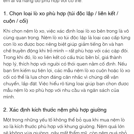
1. Chọn loại lò xo phù hợp (túi độc lập / liên kết /
cuộn / cối)
Khi chọn nệm lò xo, việc xác định loại lò xo bên trong là vô
cùng quan trọng. Nệm lò xo túi độc lập là loại cao cấp từng
con lò xo được bọc riêng biệt giúp giảm tiếng ồn và hạn
chế truyền động khi trở mình – rất phù hợp với các cặp đôi.
Trong khi đó, lò xo liên kết có cấu trúc bền bỉ, giá thành
hợp lý, thích hợp với người có thói quen nằm cố định. Nếu
bạn tìm kiếm sự tiện lợi, các mẫu nệm lò xo cuộn hoặc lò xo
cối có thể là lựa chọn đáng cân nhắc vì chúng dễ vận
chuyển, lắp đặt. Việc hiểu rõ từng loại giúp bạn chọn được
mẫu nệm lò xo phù hợp với nhu cầu và ngân sách của
mình.
2. Xác định kích thước nệm phù hợp giường
Một trong những yếu tố không thể bỏ qua khi mua nệm lò
xo là kích thước phù hợp với khung giường. Nệm quá lớn
sẽ không vừa giường, gây mất thẩm mỹ, còn nệm quá nhỏ