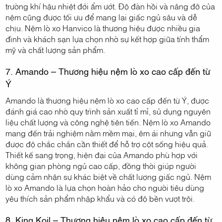
trường khí hậu nhiệt đới ẩm ướt. Độ đàn hồi và nâng đỡ của
nệm cũng được tối ưu để mang lại giấc ngủ sâu và dễ
chịu. Nệm lò xo Hanvico là thương hiệu được nhiều gia
đình và khách sạn lựa chọn nhờ sự kết hợp giữa tính thẩm
mỹ và chất lượng sản phẩm.
7. Amando – Thương hiệu nệm lò xo cao cấp đến từ
Ý
Amando là thương hiệu nệm lò xo cao cấp đến từ Ý, được
đánh giá cao nhờ quy trình sản xuất tỉ mỉ, sử dụng nguyên
liệu chất lượng và công nghệ tiên tiến. Nệm lò xo Amando
mang đến trải nghiệm nằm mềm mại, êm ái nhưng vẫn giữ
được độ chắc chắn cần thiết để hỗ trợ cột sống hiệu quả.
Thiết kế sang trọng, hiện đại của Amando phù hợp với
không gian phòng ngủ cao cấp, đồng thời giúp người
dùng cảm nhận sự khác biệt về chất lượng giấc ngủ. Nệm
lò xo Amando là lựa chọn hoàn hảo cho người tiêu dùng
yêu thích sản phẩm nhập khẩu và có độ bền vượt trội.
8. King Koil – Thương hiệu nệm lò xo cao cấp đến từ