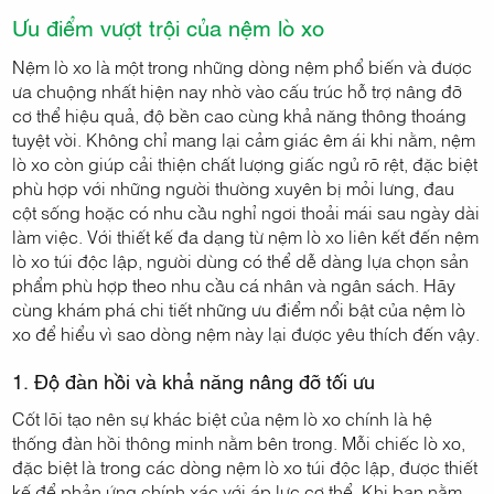
Ưu điểm vượt trội của nệm lò xo
Nệm lò xo là một trong những dòng nệm phổ biến và được
ưa chuộng nhất hiện nay nhờ vào cấu trúc hỗ trợ nâng đỡ
cơ thể hiệu quả, độ bền cao cùng khả năng thông thoáng
tuyệt vời. Không chỉ mang lại cảm giác êm ái khi nằm, nệm
lò xo còn giúp cải thiện chất lượng giấc ngủ rõ rệt, đặc biệt
phù hợp với những người thường xuyên bị mỏi lưng, đau
cột sống hoặc có nhu cầu nghỉ ngơi thoải mái sau ngày dài
làm việc. Với thiết kế đa dạng từ nệm lò xo liên kết đến nệm
lò xo túi độc lập, người dùng có thể dễ dàng lựa chọn sản
phẩm phù hợp theo nhu cầu cá nhân và ngân sách. Hãy
cùng khám phá chi tiết những ưu điểm nổi bật của nệm lò
xo để hiểu vì sao dòng nệm này lại được yêu thích đến vậy.
1. Độ đàn hồi và khả năng nâng đỡ tối ưu
Cốt lõi tạo nên sự khác biệt của nệm lò xo chính là hệ
thống đàn hồi thông minh nằm bên trong. Mỗi chiếc lò xo,
đặc biệt là trong các dòng nệm lò xo túi độc lập, được thiết
kế để phản ứng chính xác với áp lực cơ thể. Khi bạn nằm