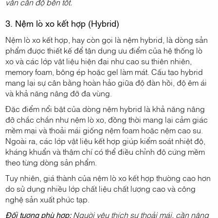
vẫn cần độ bền tốt.
3. Nệm lò xo kết hợp (Hybrid)
Nệm lò xo kết hợp, hay còn gọi là nệm hybrid, là dòng sản
phẩm được thiết kế để tận dụng ưu điểm của hệ thống lò
xo và các lớp vật liệu hiện đại như cao su thiên nhiên,
memory foam, bông ép hoặc gel làm mát. Cấu tạo hybrid
mang lại sự cân bằng hoàn hảo giữa độ đàn hồi, độ êm ái
và khả năng nâng đỡ đa vùng.
Đặc điểm nổi bật của dòng nệm hybrid là khả năng nâng
đỡ chắc chắn như nệm lò xo, đồng thời mang lại cảm giác
mềm mại và thoải mái giống nệm foam hoặc nệm cao su.
Ngoài ra, các lớp vật liệu kết hợp giúp kiểm soát nhiệt độ,
kháng khuẩn và thậm chí có thể điều chỉnh độ cứng mềm
theo từng dòng sản phẩm.
Tuy nhiên, giá thành của nệm lò xo kết hợp thường cao hơn
do sử dụng nhiều lớp chất liệu chất lượng cao và công
nghệ sản xuất phức tạp.
Đối tượng phù hợp:
Người yêu thích sự thoải mái, cần nâng