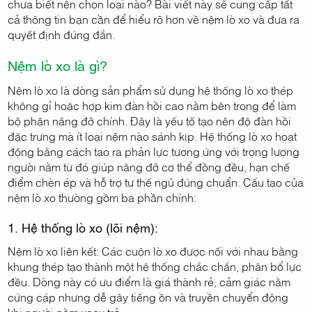
chưa biết nên chọn loại nào? Bài viết này sẽ cung cấp tất
cả thông tin bạn cần để hiểu rõ hơn về nệm lò xo và đưa ra
quyết định đúng đắn.
Nệm lò xo là gì?
Nệm lò xo là dòng sản phẩm sử dụng hệ thống lò xo thép
không gỉ hoặc hợp kim đàn hồi cao nằm bên trong để làm
bộ phận nâng đỡ chính. Đây là yếu tố tạo nên độ đàn hồi
đặc trưng mà ít loại nệm nào sánh kịp. Hệ thống lò xo hoạt
động bằng cách tạo ra phản lực tương ứng với trọng lượng
người nằm từ đó giúp nâng đỡ cơ thể đồng đều, hạn chế
điểm chèn ép và hỗ trợ tư thế ngủ đúng chuẩn. Cấu tạo của
nệm lò xo thường gồm ba phần chính:
1. Hệ thống lò xo (lõi nệm):
Nệm lò xo liên kết: Các cuộn lò xo được nối với nhau bằng
khung thép tạo thành một hệ thống chắc chắn, phân bổ lực
đều. Dòng này có ưu điểm là giá thành rẻ, cảm giác nằm
cứng cáp nhưng dễ gây tiếng ồn và truyền chuyển động
khi người nằm xoay trở.