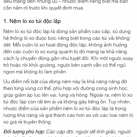
đều mang đến những ưu – nhược điểm riêng biệt mà bạn
cần nắm rõ trước khi quyết định mua.
1. Nệm lò xo túi độc lập
Nệm lò xo túi độc lập là dòng sản phẩm cao cấp, sử dụng
hệ thống lò xo được bọc riêng biệt trong các túi vải không
dệt. Mỗi cuộn lò xo hoạt động độc lập, không ảnh hưởng
đến các cuộn lò xo xung quanh từ đó mang lại khả năng
cách ly chuyển động gần như tuyệt đối. Khi một người xoay
trở hoặc rời khỏi giường, người bên cạnh vẫn có thể ngủ
ngon mà không bị làm phiền.
Ưu điểm nổi bật của dòng nệm này là khả năng nâng đỡ
theo từng vùng cơ thể, phù hợp với đường cong sinh học,
giúp giảm áp lực lên vai, lưng và hông. Ngoài ra, nệm lò xo
túi độc lập còn rất êm ái và không gây tiếng ồn. Tuy nhiên,
nhược điểm của sản phẩm nệm lò xo túi độc lập là trọng
lượng khá nặng và giá thành cao hơn so với các loại nệm lò
xo giá rẻ truyền thống.
Đối tượng phù hợp:
Các cặp đôi, người dễ tỉnh giấc, người