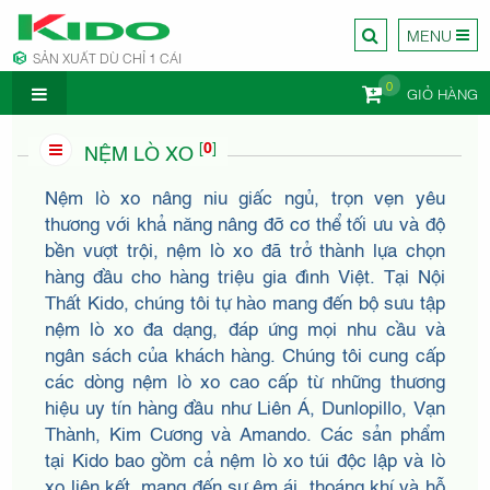
MENU
SẢN XUẤT DÙ CHỈ 1 CÁI
0
GIỎ HÀNG
CÔNG TY
[
0
]
NỆM LÒ XO
Nệm lò xo nâng niu giấc ngủ, trọn vẹn yêu
thương với khả năng nâng đỡ cơ thể tối ưu và độ
bền vượt trội, nệm lò xo đã trở thành lựa chọn
hàng đầu cho hàng triệu gia đình Việt. Tại Nội
NỘI
Thất Kido, chúng tôi tự hào mang đến bộ sưu tập
nệm lò xo đa dạng, đáp ứng mọi nhu cầu và
ngân sách của khách hàng. Chúng tôi cung cấp
các dòng nệm lò xo cao cấp từ những thương
hiệu uy tín hàng đầu như Liên Á, Dunlopillo, Vạn
Thành, Kim Cương và Amando. Các sản phẩm
tại Kido bao gồm cả nệm lò xo túi độc lập và lò
xo liên kết, mang đến sự êm ái, thoáng khí và hỗ