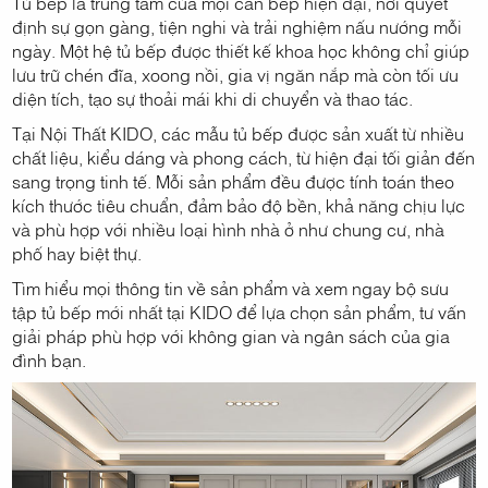
Tủ bếp là trung tâm của mọi căn bếp hiện đại, nơi quyết
định sự gọn gàng, tiện nghi và trải nghiệm nấu nướng mỗi
ngày. Một hệ tủ bếp được thiết kế khoa học không chỉ giúp
lưu trữ chén đĩa, xoong nồi, gia vị ngăn nắp mà còn tối ưu
diện tích, tạo sự thoải mái khi di chuyển và thao tác.
Tại Nội Thất KIDO, các mẫu tủ bếp được sản xuất từ nhiều
chất liệu, kiểu dáng và phong cách, từ hiện đại tối giản đến
sang trọng tinh tế. Mỗi sản phẩm đều được tính toán theo
kích thước tiêu chuẩn, đảm bảo độ bền, khả năng chịu lực
và phù hợp với nhiều loại hình nhà ở như chung cư, nhà
phố hay biệt thự.
Tìm hiểu mọi thông tin về sản phẩm và xem ngay bộ sưu
tập tủ bếp mới nhất tại KIDO để lựa chọn sản phẩm, tư vấn
giải pháp phù hợp với không gian và ngân sách của gia
đình bạn.