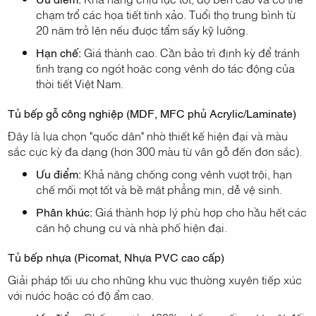
chạm trổ các họa tiết tinh xảo. Tuổi thọ trung bình từ
20 năm trở lên nếu được tẩm sấy kỹ lưỡng.
Hạn chế:
Giá thành cao. Cần bảo trì định kỳ để tránh
tình trạng co ngót hoặc cong vênh do tác động của
thời tiết Việt Nam.
Tủ bếp gỗ công nghiệp (MDF, MFC phủ Acrylic/Laminate)
Đây là lựa chọn "quốc dân" nhờ thiết kế hiện đại và màu
sắc cực kỳ đa dạng (hơn 300 màu từ vân gỗ đến đơn sắc).
Ưu điểm:
Khả năng chống cong vênh vượt trội, hạn
chế mối mọt tốt và bề mặt phẳng mịn, dễ vệ sinh.
Phân khúc:
Giá thành hợp lý phù hợp cho hầu hết các
căn hộ chung cư và nhà phố hiện đại.
Tủ bếp nhựa (Picomat, Nhựa PVC cao cấp)
Giải pháp tối ưu cho những khu vực thường xuyên tiếp xúc
với nước hoặc có độ ẩm cao.