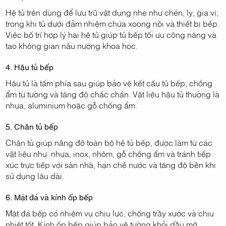
Hệ tủ trên dùng để lưu trữ vật dụng nhẹ như chén, ly, gia vị;
trong khi tủ dưới đảm nhiệm chứa xoong nồi và thiết bị bếp.
Việc bố trí hợp lý hai hệ tủ giúp tủ bếp tối ưu công năng và
tạo không gian nấu nướng khoa học.
4. Hậu tủ bếp
Hậu tủ là tấm phía sau giúp bảo vệ kết cấu tủ bếp, chống
ẩm từ tường và tăng độ chắc chắn. Vật liệu hậu tủ thường là
nhựa, aluminium hoặc gỗ chống ẩm.
5. Chân tủ bếp
Chân tủ giúp nâng đỡ toàn bộ hệ tủ bếp, được làm từ các
vật liệu như: nhựa, inox, nhôm, gỗ chống ẩm và tránh tiếp
xúc trực tiếp với sàn nhà, hạn chế nước và tăng độ bền khi
sử dụng lâu dài.
6. Mặt đá và kính ốp bếp
Mặt đá bếp có nhiệm vụ chịu lực, chống trầy xước và chịu
nhiệt tốt. Kính ốp bếp giúp bảo vệ tường khỏi dầu mỡ,