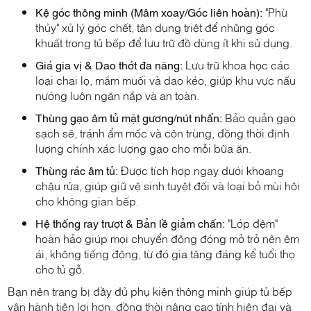
Kệ góc thông minh (Mâm xoay/Góc liên hoàn):
"Phù
thủy" xử lý góc chết, tận dụng triệt để những góc
khuất trong tủ bếp để lưu trữ đồ dùng ít khi sử dụng.
Giá gia vị & Dao thớt đa năng:
Lưu trữ khoa học các
loại chai lọ, mắm muối và dao kéo, giúp khu vực nấu
nướng luôn ngăn nắp và an toàn.
Thùng gạo âm tủ mặt gương/nút nhấn:
Bảo quản gạo
sạch sẽ, tránh ẩm mốc và côn trùng, đồng thời định
lượng chính xác lượng gạo cho mỗi bữa ăn.
Thùng rác âm tủ:
Được tích hợp ngay dưới khoang
chậu rửa, giúp giữ vệ sinh tuyệt đối và loại bỏ mùi hôi
cho không gian bếp.
Hệ thống ray trượt & Bản lề giảm chấn:
"Lớp đệm"
hoàn hảo giúp mọi chuyển động đóng mở trở nên êm
ái, không tiếng động, từ đó gia tăng đáng kể tuổi thọ
cho tủ gỗ.
Bạn nên trang bị đầy đủ phụ kiện thông minh giúp tủ bếp
vận hành tiện lợi hơn, đồng thời nâng cao tính hiện đại và