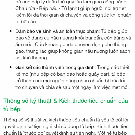
bố cục hợp lý (tuân thủ quy tắc tam giác công năng:
Chậu rửa - Bếp nấu - Tủ lạnh) giúp người nội trợ tiết
kiệm tối đa thời gian di chuyển và công sức khi chuẩn
bị bữa ăn.
Đảm bảo vệ sinh và an toàn thực phẩm:
Tủ bếp giúp
bảo vệ dụng cụ nấu nướng khỏi bụi bẩn, côn trùng và
ẩm mốc. Các khoang chứa chuyên dụng cho thùng
gạo, thùng rác giúp không gian nấu nướng luôn sạch
sẽ, khô thoáng.
Gắn kết các thành viên trong gia đình:
Trong các thiết
kế mở (như bếp có bàn đảo hoặc quầy bar), tủ bếp
trở thành nơi mọi người cùng nhau chuẩn bị bữa tối,
trò chuyện và chia sẻ sau một ngày làm việc mệt mỏi.
Thông số kỹ thuật & Kích thước tiêu chuẩn của
tủ bếp
Thông số kỹ thuật và kích thước tiêu chuẩn là yếu tố cốt lõi
quyết định sự tiện nghi khi sử dụng tủ bếp. Kích thước tiêu
chuẩn là "thước đo" quyết định sự tiện nghi. Một hệ tủ bếp