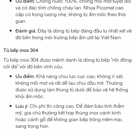
Ưu điểm:
Chống nước 100%, chống mối mọt tuyệt đối
và có đặc tính chống cháy lan. Nhựa Picomat cao
cấp có trọng lượng nhẹ, không bị ẩm mốc theo thời
gian.
Đánh giá:
Đây là dòng tủ bếp đáng đầu tư nhất xét về
độ bền trong môi trường bếp ẩm ướt tại Việt Nam.
Tủ bếp inox 304
Tủ bếp inox 304 được mệnh danh là dòng tủ bếp "nồi đồng
cối đá" với độ bền vĩnh cửu.
Ưu điểm:
Khả năng chịu lực cực cao, không rỉ sét,
không mối mọt và rất dễ lau chùi dầu mỡ. Thường
được sử dụng làm thùng tủ dưới để bảo vệ hệ thống
khỏi ẩm mốc.
Lưu ý:
Chi phí thi công cao. Để đảm bảo tính thẩm
mỹ, gia chủ thường kết hợp thùng inox cánh kính
hoặc cánh gỗ để không gian bếp trông mềm mại,
sang trọng hơn.