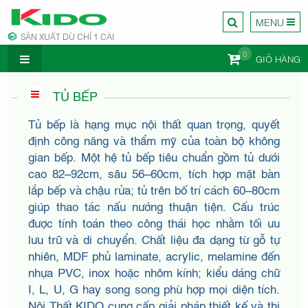
MENU
SẢN XUẤT DÙ CHỈ 1 CÁI
0
GIỎ HÀNG
CÔNG TY
TỦ BẾP
Tủ bếp là hạng mục nội thất quan trọng, quyết
định công năng và thẩm mỹ của toàn bộ không
gian bếp. Một hệ tủ bếp tiêu chuẩn gồm tủ dưới
cao 82–92cm, sâu 56–60cm, tích hợp mặt bàn
NỘI
lắp bếp và chậu rửa; tủ trên bố trí cách 60–80cm
giúp thao tác nấu nướng thuận tiện. Cấu trúc
được tính toán theo công thái học nhằm tối ưu
lưu trữ và di chuyển. Chất liệu đa dạng từ gỗ tự
nhiên, MDF phủ laminate, acrylic, melamine đến
nhựa PVC, inox hoặc nhôm kính; kiểu dáng chữ
I, L, U, G hay song song phù hợp mọi diện tích.
Nội Thất KIDO cung cấp giải pháp thiết kế và thi