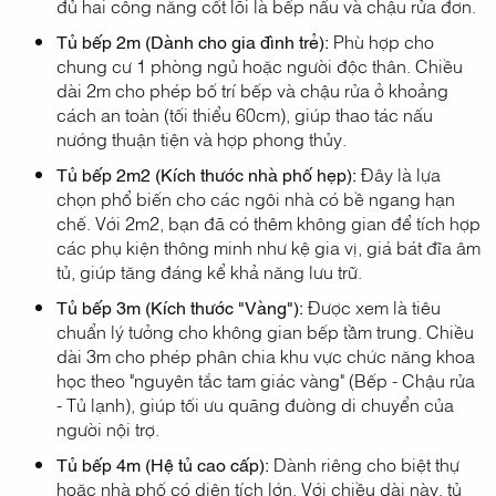
đủ hai công năng cốt lõi là bếp nấu và chậu rửa đơn.
Tủ bếp 2m (Dành cho gia đình trẻ):
Phù hợp cho
chung cư 1 phòng ngủ hoặc người độc thân. Chiều
dài 2m cho phép bố trí bếp và chậu rửa ở khoảng
cách an toàn (tối thiểu 60cm), giúp thao tác nấu
nướng thuận tiện và hợp phong thủy.
Tủ bếp 2m2 (Kích thước nhà phố hẹp):
Đây là lựa
chọn phổ biến cho các ngôi nhà có bề ngang hạn
chế. Với 2m2, bạn đã có thêm không gian để tích hợp
các phụ kiện thông minh như kệ gia vị, giá bát đĩa âm
tủ, giúp tăng đáng kể khả năng lưu trữ.
Tủ bếp 3m (Kích thước "Vàng"):
Được xem là tiêu
chuẩn lý tưởng cho không gian bếp tầm trung. Chiều
dài 3m cho phép phân chia khu vực chức năng khoa
học theo "nguyên tắc tam giác vàng" (Bếp - Chậu rửa
- Tủ lạnh), giúp tối ưu quãng đường di chuyển của
người nội trợ.
Tủ bếp 4m (Hệ tủ cao cấp):
Dành riêng cho biệt thự
hoặc nhà phố có diện tích lớn. Với chiều dài này, tủ