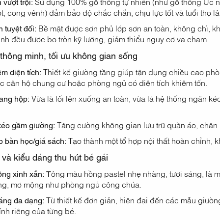
 vượt trội:
Sử dụng 100% gỗ thông tự nhiên (như gỗ thông Úc n
t, cong vênh) đảm bảo độ chắc chắn, chịu lực tốt và tuổi thọ lâ
n tuyệt đối:
Bề mặt được sơn phủ lớp sơn an toàn, không chì, kh
nh đều được bo tròn kỹ lưỡng, giảm thiểu nguy cơ va chạm.
 thông minh, tối ưu không gian sống
ệm diện tích:
Thiết kế giường tầng giúp tận dụng chiều cao phò
c căn hộ chung cư hoặc phòng ngủ có diện tích khiêm tốn.
ang hộp:
Vừa là lối lên xuống an toàn, vừa là hệ thống ngăn ké
kéo gầm giường:
Tăng cường không gian lưu trữ quần áo, chăn 
p bàn học/giá sách:
Tạo thành một tổ hợp nội thất hoàn chỉnh, k
 và kiểu dáng thu hút bé gái
ng xinh xắn: T
ông màu hồng pastel nhẹ nhàng, tươi sáng, là m
ng, mơ mộng như phòng ngủ công chúa.
áng đa dạng:
Từ thiết kế đơn giản, hiện đại đến các mẫu giườn
tính riêng của từng bé.