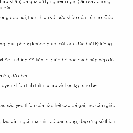
hập khẩu) đã qua xử lý nghiêm ngặt (tẩm sấy chống
u dài.
ông độc hại, thân thiện với sức khỏe của trẻ nhỏ. Các
ng, giải phóng không gian mặt sàn, đặc biệt lý tưởng
o/hộc tủ đựng đồ tiện lợi giúp bé học cách sắp xếp đồ
mền, đồ chơi.
huyến khích tinh thần tự lập và học tập cho bé.
àu sắc yêu thích của hầu hết các bé gái, tạo cảm giác
g lâu đài, ngôi nhà mini có ban công, đáp ứng sở thích