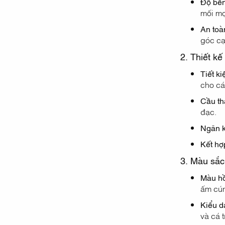
Độ bền
mối mọ
An toà
góc cạ
2. Thiết kế
Tiết ki
cho cá
Cầu th
đạc.
Ngăn 
Kết hợ
3. Màu sắc
Màu hồ
ấm cú
Kiểu d
và cá 