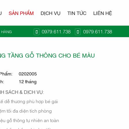
U
SẢN PHẨM
DỊCH VỤ
TIN TỨC
LIÊN HỆ
0979.611.738
0979.611.738
Ỏ HÀNG
T KIDO
NG TẦNG GỖ THÔNG CHO BÉ MÀU
Phẩm:
0202005
nh:
12 tháng
H SÁCH & DỊCH VỤ:
kế dễ thương phù hợp bé gái
iệm tối đa diện tích phòng
iệu gỗ thông tự nhiên an toàn