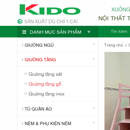
XƯỞNG
NỘI THẤT 
SẢN XUẤT DÙ CHỈ 1 CÁI
Tìm kiếm
DANH MỤC SẢN PHẨM
CÔNG TY 
GIƯỜNG NGỦ
Trang chủ
GIƯỜNG TẦNG
Giường tầng sắt
Giường tầng gỗ
Giường tầng inox
TỦ QUẦN ÁO
NỆM & PHỤ KIỆN NỆM