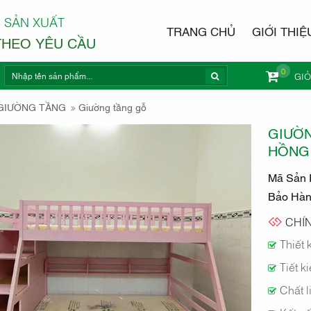
 SẢN XUẤT
TRANG CHỦ
GIỚI THIỆ
THEO YÊU CẦU
0
GI
NỘI THẤ
GIƯỜNG TẦNG
Giường tầng gỗ
GIƯỜ
HỒNG
Mã Sản 
Bảo Hà
CHÍN
Thiết 
Tiết k
Chất l