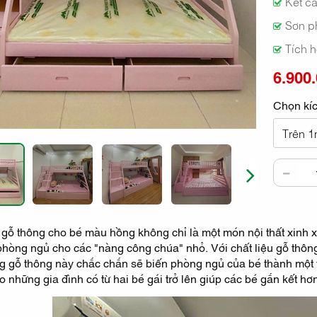
Kết cấ
Sơn p
Tích h
6.900
Chọn kíc
Trên 1
NEXT
gỗ thông cho bé màu hồng không chỉ là một món nội thất xinh x
hòng ngủ cho các "nàng công chúa" nhỏ. Với chất liệu gỗ thông
g gỗ thông này chắc chắn sẽ biến phòng ngủ của bé thành một t
 những gia đình có từ hai bé gái trở lên giúp các bé gắn kết hơn 