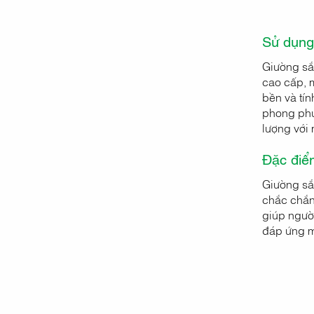
Sử dụng
Giường sắ
cao cấp, 
bền và tí
phong phú,
lượng với 
Đặc điểm
Giường sắ
chắc chắn 
giúp người
đáp ứng mọ