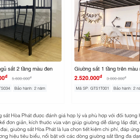
gủ sắt 2 tầng màu đen
Giường sắt 1 tầng trên màu
đ
đ
00
2.520.000
đ
đ
5.600.000
3.000.000
TS034
Bảo hành: 2 năm
Mã SP: GTS1T001
Bảo hành: 2 
 sắt Hòa Phát được đánh giá hợp lý và phù hợp với đối tượng họ
 kế đơn giản, kích thước vừa vặn giúp giường dễ dàng lắp đặt,
đại, giường sắt Hòa Phát là lựa chọn tiết kiệm chi phí, đáp 
ơng hiệu tiêu biểu, nổi bật với các dòng giường sắt tầng đa dạ