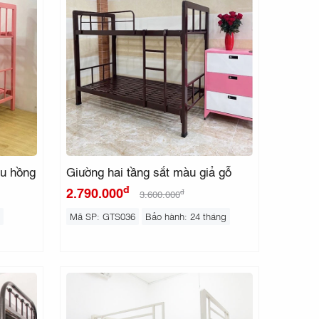
àu hồng
Giường hai tầng sắt màu giả gỗ
đ
2.790.000
đ
3.600.000
Mã SP: GTS036
Bảo hành: 24 tháng