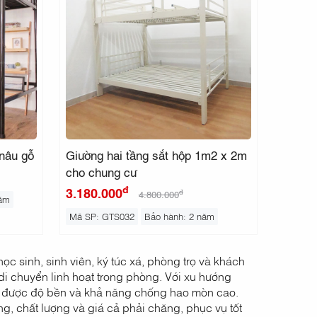
 nâu gỗ
Giường hai tầng sắt hộp 1m2 x 2m
cho chung cư
đ
3.180.000
đ
4.800.000
năm
Mã SP: GTS032
Bảo hành: 2 năm
c sinh, sinh viên, ký túc xá, phòng trọ và khách
 di chuyển linh hoạt trong phòng. Với xu hướng
ứng được độ bền và khả năng chống hao mòn cao.
ng, chất lượng và giá cả phải chăng, phục vụ tốt