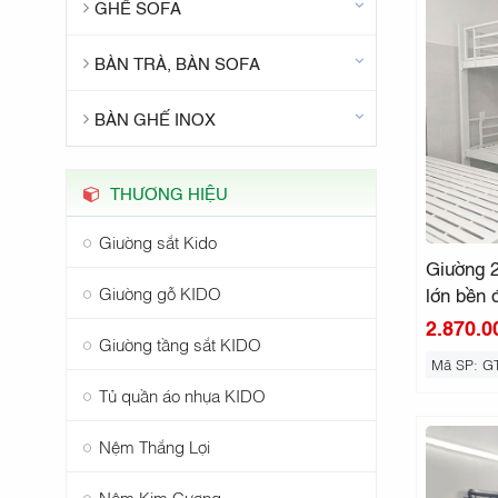
GHẾ SOFA
BÀN TRÀ, BÀN SOFA
BÀN GHẾ INOX
THƯƠNG HIỆU
Giường sắt Kido
Giường 2
Giường gỗ KIDO
lớn bền 
2.870.0
Giường tầng sắt KIDO
Mã SP: G
Tủ quần áo nhựa KIDO
Nệm Thắng Lợi
Nệm Kim Cương