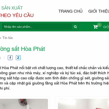
 SẢN XUẤT
TRANG CHỦ
GIỚI THIỆ
THEO YÊU CẦU
0
GI
NỘI THẤ
Tin tức
ường sắt Hòa Phát
C
 Hòa Phát nổi bật với chất lượng cao, thiết kế chắc chắn và k
ông gian như nhà máy, xí nghiệp và ký túc xá, đặc biệt thích 
ng sắt hộp cao cấp được sơn tĩnh điện chống gỉ sét, giường sắ
xem và cập nhật giá giường tầng sắt Hòa Phát trên thị trường hi
hi phí.