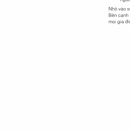
Nhờ vào sự
Bên cạnh đ
mọi gia đì