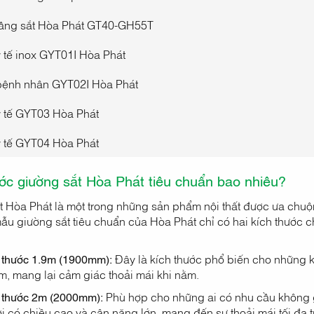
tầng sắt Hòa Phát GT40-GH55T
 tế inox GYT01I Hòa Phát
bệnh nhân GYT02I Hòa Phát
 tế GYT03 Hòa Phát
 tế GYT04 Hòa Phát
ớc giường sắt Hòa Phát tiêu chuẩn bao nhiêu?
 Hòa Phát là một trong những sản phẩm nội thất được ưa chuộng 
mẫu giường sắt tiêu chuẩn của Hòa Phát chỉ có hai kích thước 
 thước 1.9m (1900mm):
Đây là kích thước phổ biến cho những k
em, mang lại cảm giác thoải mái khi nằm.
 thước 2m (2000mm):
Phù hợp cho những ai có nhu cầu không g
i có chiều cao và cân nặng lớn, mang đến sự thoải mái tối đa t