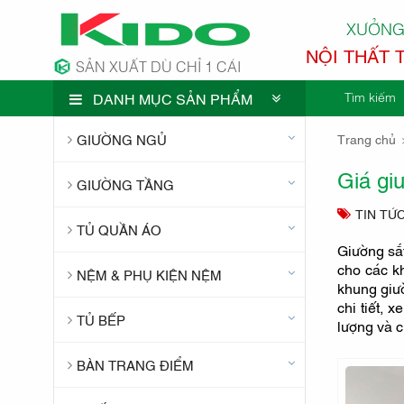
XƯỞNG
NỘI THẤT 
SẢN XUẤT DÙ CHỈ 1 CÁI
Tìm kiếm
DANH MỤC SẢN PHẨM
CÔNG TY 
GIƯỜNG NGỦ
Trang chủ
Giá gi
GIƯỜNG TẦNG
TIN TỨ
TỦ QUẦN ÁO
Giường sắt
cho các kh
NỆM & PHỤ KIỆN NỆM
khung giườ
chi tiết, 
TỦ BẾP
lượng và c
BÀN TRANG ĐIỂM