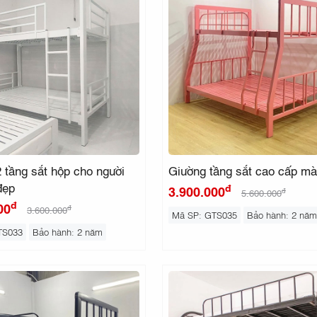
 tầng sắt hộp cho người
Giường tầng sắt cao cấp m
đẹp
đ
3.900.000
đ
5.600.000
đ
00
đ
3.600.000
Mã SP: GTS035
Bảo hành: 2 năm
TS033
Bảo hành: 2 năm