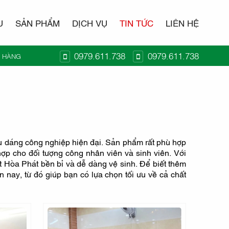
U
SẢN PHẨM
DỊCH VỤ
TIN TỨC
LIÊN HỆ
0979.611.738
0979.611.738
Ỏ HÀNG
T KIDO
iểu dáng công nghiệp hiện đại. Sản phẩm rất phù hợp
hợp cho đối tượng công nhân viên và sinh viên. Với
t Hòa Phát bền bỉ và dễ dàng vệ sinh. Để biết thêm
ện nay, từ đó giúp bạn có lựa chọn tối ưu về cả chất