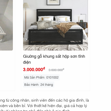
Giường gỗ khung sắt hộp sơn tĩnh
điện
đ
3.000.000
đ
3.600.000
Mã Sản Phẩm: 0101002
Bảo Hành: 24 tháng
g từ công nhân, sinh viên đến các hộ gia đình, là
iệm và bền bỉ. Với thiết kế hiện đại, giá cả hợp lý
ầu từ phòng trọ nhỏ đến nhà ở gia đình.