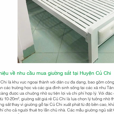
thiệu về nhu cầu mua giường sắt tại Huyện Củ Chi
Chi là khu vực ngoại thành với dân cư đa dạng, bao gồm công 
gần các trường học và các gia đình sinh sống tại các xã như T
àng được ưa chuộng nhờ sự tiện lợi và chi phí hợp lý. Với đặc 
từ 10-20m², giường sắt giá rẻ Củ Chi là lựa chọn lý tưởng nhờ 
g sắt thay vì giường gỗ tại Củ Chi xuất phát từ độ bền cao, khả 
phí cho cả người thuê trọ lẫn chủ nhà. Các mẫu giường ngủ sắ