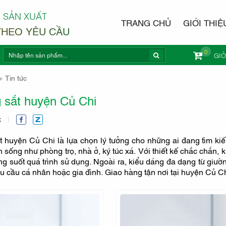
 SẢN XUẤT
TRANG CHỦ
GIỚI THIỆ
THEO YÊU CẦU
0
GI
NỘI THẤ
Tin tức
 sắt huyện Củ Chi
C
t huyện Củ Chi là lựa chọn lý tưởng cho những ai đang tìm kiế
 sống như phòng trọ, nhà ở, ký túc xá. Với thiết kế chắc chắn, 
ng suốt quá trình sử dụng. Ngoài ra, kiểu dáng đa dạng từ giư
u cầu cá nhân hoặc gia đình. Giao hàng tận nơi tại huyện Củ Chi