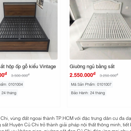
ắt hộp ốp gỗ kiểu Vintage
Giường ngủ bằng sắt
đ
đ
00
2.550.000
đ
đ
3.500.000
3.250.000
hẩm: 0101004
Mã Sản Phẩm: 0101007
: 24 tháng
Bảo Hành: 24 tháng
Chi, vùng đất ngoại thành TP.HCM với đặc trưng dân cư đa dạn
 sắt Huyện Củ Chi trở thành giải pháp nội thất thông minh, tiết k
g tối ưu không gian, giường sắt đẹp Củ Chi đáp ứng mọi nhu c