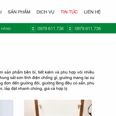
U
SẢN PHẨM
DỊCH VỤ
TIN TỨC
LIÊN HỆ
0979.611.738
0979.611.738
Ỏ HÀNG
T KIDO
m sản phẩm bền bỉ, tiết kiệm và phù hợp với nhiều
khung sắt sơn tĩnh điện chống gỉ, giường mang lại sự
ờng đơn đến giường đôi, giường tầng đều có sẵn, phù
, lắp đặt nhanh chóng, giá cả hợp lý.