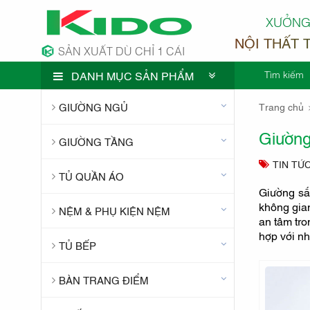
XƯỞNG
NỘI THẤT 
SẢN XUẤT DÙ CHỈ 1 CÁI
Tìm kiếm
DANH MỤC SẢN PHẨM
CÔNG TY 
GIƯỜNG NGỦ
Trang chủ
Giường
GIƯỜNG TẦNG
TIN TỨ
TỦ QUẦN ÁO
Giường sắ
không gian
NỆM & PHỤ KIỆN NỆM
an tâm tro
hợp với nh
TỦ BẾP
BÀN TRANG ĐIỂM