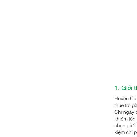
1. Giới 
Huyện Củ 
thuê trọ 
Chi ngày c
khiêm tốn 
chọn giườn
kiệm chi 