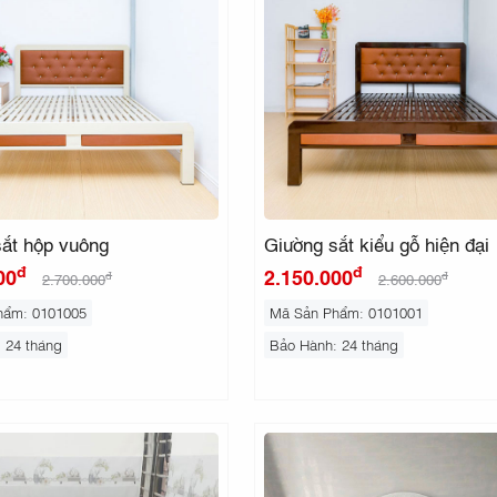
sắt hộp vuông
Giường sắt kiểu gỗ hiện đại
đ
đ
00
2.150.000
đ
đ
2.700.000
2.600.000
hẩm: 0101005
Mã Sản Phẩm: 0101001
: 24 tháng
Bảo Hành: 24 tháng