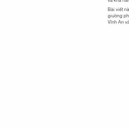
Bài viết n
giường ph
Vĩnh An v