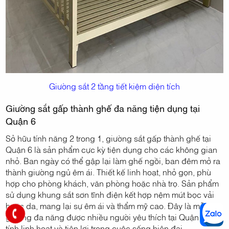
Giường sắt 2 tầng tiết kiệm diện tích
Giường sắt gấp thành ghế đa năng tiện dụng tại
Quận 6
Sở hữu tính năng 2 trong 1, giường sắt gấp thành ghế tại
Quận 6 là sản phẩm cực kỳ tiện dụng cho các không gian
nhỏ. Ban ngày có thể gập lại làm ghế ngồi, ban đêm mở ra
thành giường ngủ êm ái. Thiết kế linh hoạt, nhỏ gọn, phù
hợp cho phòng khách, văn phòng hoặc nhà trọ. Sản phẩm
sử dụng khung sắt sơn tĩnh điện kết hợp nệm mút bọc vải
hoặc da, mang lại sự êm ái và thẩm mỹ cao. Đây là mẫu
giường đa năng được nhiều người yêu thích tại Quận 6 nhờ
tính linh hoạt và tiện lợi trong cuộc sống hiện đại.