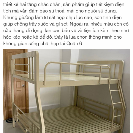
thiết kế hai tầng chắc chắn, sản phẩm giúp tiết kiệm diện
tích mà vẫn đảm bảo sự thoải mái cho người sử dụng.
Khung giường làm từ sắt hộp chịu lực cao, sơn tĩnh điện
giúp chống trầy xước và gỉ sét. Ngoài ra, nhiều mẫu còn có
cầu thang di động, lan can bảo vệ và tiện ích kèm theo như
hộc kéo hoặc kệ để đồ. Đây là lựa chọn thông minh cho
không gian sống chật hẹp tại Quận 6.