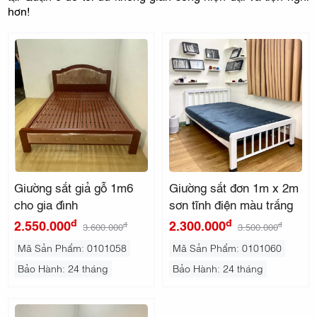
THẤT
hơn!
KIDO
Giường sắt giả gỗ 1m6
Giường sắt đơn 1m x 2m
cho gia đình
sơn tĩnh điện màu trắng
đ
đ
2.550.000
2.300.000
đ
đ
3.600.000
3.500.000
Mã Sản Phẩm: 0101058
Mã Sản Phẩm: 0101060
Bảo Hành: 24 tháng
Bảo Hành: 24 tháng