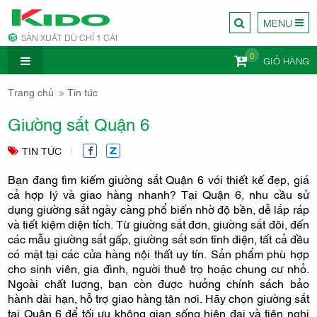
MENU
SẢN XUẤT DÙ CHỈ 1 CÁI
0
GIỎ HÀNG
CÔNG TY
Trang chủ
Tin tức
Giường sắt Quận 6
TIN TỨC
Bạn đang tìm kiếm giường sắt Quận 6 với thiết kế đẹp, giá
NỘI
cả hợp lý và giao hàng nhanh? Tại Quận 6, nhu cầu sử
dụng giường sắt ngày càng phổ biến nhờ độ bền, dễ lắp ráp
và tiết kiệm diện tích. Từ giường sắt đơn, giường sắt đôi, đến
các mẫu giường sắt gấp, giường sắt sơn tĩnh điện, tất cả đều
có mặt tại các cửa hàng nội thất uy tín. Sản phẩm phù hợp
cho sinh viên, gia đình, người thuê trọ hoặc chung cư nhỏ.
Ngoài chất lượng, bạn còn được hưởng chính sách bảo
hành dài hạn, hỗ trợ giao hàng tận nơi. Hãy chọn giường sắt
tại Quận 6 để tối ưu không gian sống hiện đại và tiện nghi