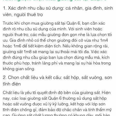
1. Xác định nhu cầu sử dụng: cá nhân, gia đình, sinh
viên, người thuê trọ
Trước khi chọn mua giường sắt tại Quận 6, bạn cần xác
định rõ nhu cầu sử dụng của mình. Với sinh viên hoặc
người thuê trọ, các mẫu giường đơn gọn nhẹ là lựa chọn tối
ưu. Gia đình nhỏ có thể chọn giường đôi cỡ vừa như 1m4
hoặc 1m6 để tiết kiệm diện tích. Nếu không gian rộng rãi,
giường sắt 1m8 sẽ mang lại sự thoải mái tối đa. Việc xác
định đúng nhu cầu giúp bạn lựa chọn đúng mẫu mã, kích
thước phù hợp, tránh lãng phí và mang lại sự hài hòa trong
không gian sống.
2. Chọn chất liệu và kết cấu: sắt hộp, sắt vuông, sơn
tĩnh điện
Chất liệu là yếu tố quyết định độ bền của giường sắt. Hiện
nay, các loại giường sắt Quận 6 thường sử dụng sắt hộp
hoặc sắt vuông được xử lý kỹ lưỡng, kết hợp với lớp sơn
tĩnh điện chống gỉ, đảm bảo độ chắc chắn và tính thẩm mỹ
cao. Giường sắt chất lượng thường có khung dày, mối hàn