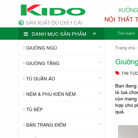
XƯỞNG
NỘI THẤT 
SẢN XUẤT DÙ CHỈ 1 CÁI
Tìm kiếm
DANH MỤC SẢN PHẨM
CÔNG TY 
GIƯỜNG NGỦ
Trang chủ
Giường
GIƯỜNG TẦNG
TIN TỨ
TỦ QUẦN ÁO
Bạn đang t
là lựa chọ
NỆM & PHỤ KIỆN NỆM
còn mang l
hợp cho ph
TỦ BẾP
quả.
BÀN TRANG ĐIỂM