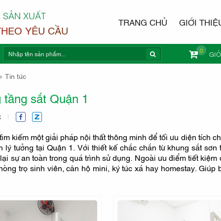
 SẢN XUẤT
TRANG CHỦ
GIỚI THIỆ
THEO YÊU CẦU
0
GI
NỘI THẤ
Tin tức
 tầng sắt Quận 1
C
ìm kiếm một giải pháp nội thất thông minh để tối ưu diện tích 
n lý tưởng tại Quận 1. Với thiết kế chắc chắn từ khung sắt s
ại sự an toàn trong quá trình sử dụng. Ngoài ưu điểm tiết kiệm
òng trọ sinh viên, căn hộ mini, ký túc xá hay homestay. Giúp b