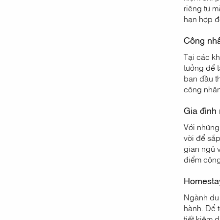
riêng tư m
hạn hợp đồ
Công nhâ
Tại các kh
tưởng để t
ban đầu t
công nhân
Gia đình 
Với những 
vời để sắ
gian ngủ v
điểm cộng
Homestay
Ngành du l
hành. Để t
tiết kiệm