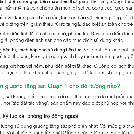
tĩnh điện chống gỉ, bền màu theo thời gian:
Bề mặt giường được 
i thẩm mỹ mà còn chống ăn mòn, gỉ sét và bong tróc, giúp sả
oàn với khung sắt chắc chắn, lan can bảo vệ:
Giường tầng sắt đ
vệ ở tầng trên, giảm thiểu rủi ro té ngã, đặc biệt an toàn cho trẻ
kiệm diện tích tối đa cho căn hộ, phòng trọ:
Đây là ưu điểm lớn 
 giải phóng diện tích sàn cho các mục đích sử dụng khác.
 bền bỉ, thích hợp cho sử dụng liên tục:
Với chất liệu sắt chất l
có tuổi thọ cao, không bị cong vênh hay mối mọt như giường gỗ
àng kết hợp với nệm, phụ kiện nội thất khác:
Giường có kích thư
hụ kiện nội thất khác như chăn, ga, gối để tạo nên không gian 
n giường tầng sắt Quận 1 cho đối tượng nào?
g sắt không chỉ là một món đồ nội thất, mà còn là một giải ph
, nơi "tấc đất tấc vàng", sản phẩm này đặc biệt phù hợp với nh
, ký túc xá, phòng trọ đông người
 tượng sử dụng giường tầng sắt phổ biến nhất. Với mức giá thuê
hí. Một chiếc giường tầng sắt 2 tầng hoặc 3 tầng sẽ giúp tối 