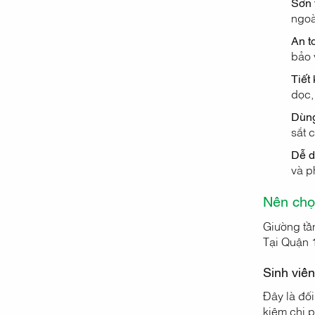
Sơn 
ngoà
An t
bảo 
Tiết 
dọc,
Dùng
sắt 
Dễ d
và p
Nên chọ
Giường tần
Tại Quận 1
Sinh viên
Đây là đối
kiệm chi p