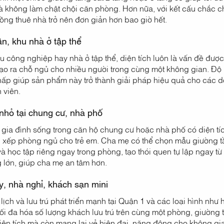
à không làm chật chội căn phòng. Hơn nữa, với kết cấu chắc ch
ng thuê nhà trở nên đơn giản hơn bao giờ hết.
n, khu nhà ở tập thể
u công nghiệp hay nhà ở tập thể, diện tích luôn là vấn đề được
ạo ra chỗ ngủ cho nhiều người trong cùng một không gian. Độ b
hấp giúp sản phẩm này trở thành giải pháp hiệu quả cho các do
 viên.
nhỏ tại chung cư, nhà phố
gia đình sống trong căn hộ chung cư hoặc nhà phố có diện tích
p xếp phòng ngủ cho trẻ em. Cha mẹ có thể chọn mẫu giường tầ
à học tập riêng ngay trong phòng, tạo thói quen tự lập ngay từ
 lớn, giúp cha mẹ an tâm hơn.
, nhà nghỉ, khách sạn mini
ịch và lưu trú phát triển mạnh tại Quận 1 và các loại hình như
ối đa hóa số lượng khách lưu trú trên cùng một phòng, giường 
 diện tích mà còn mang lại vẻ hiện đại, năng động cho không 