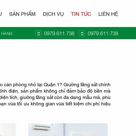
U
SẢN PHẨM
DỊCH VỤ
TIN TỨC
LIÊN HỆ
0979.611.738
0979.611.738
Ỏ HÀNG
T KIDO
cho căn phòng nhỏ tại Quận 1? Giường tầng sắt chính
ơn tĩnh điện, sản phẩm không chỉ đảm bảo độ bền mà
 diện tích, giường tầng sắt còn đa dạng mẫu mã, phù
ạn vừa tối ưu không gian vừa tiết kiệm chi phí hiệu