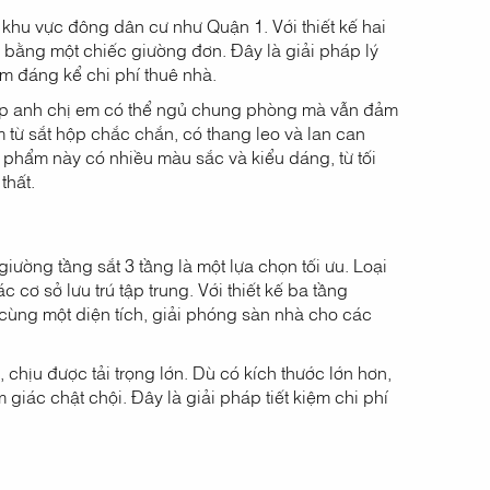
 khu vực đông dân cư như Quận 1. Với thiết kế hai
ỉ bằng một chiếc giường đơn. Đây là giải pháp lý
ệm đáng kể chi phí thuê nhà.
giúp anh chị em có thể ngủ chung phòng mà vẫn đảm
 từ sắt hộp chắc chắn, có thang leo và lan can
 phẩm này có nhiều màu sắc và kiểu dáng, từ tối
thất.
iường tầng sắt 3 tầng là một lựa chọn tối ưu. Loại
cơ sở lưu trú tập trung. Với thiết kế ba tầng
 cùng một diện tích, giải phóng sàn nhà cho các
hịu được tải trọng lớn. Dù có kích thước lớn hơn,
iác chật chội. Đây là giải pháp tiết kiệm chi phí