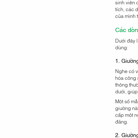
sinh viên 
tích, các
của mình t
Các dòn
Dưới đây 
dùng:
1. Giường
Nghe có vẻ
hóa công n
thông thư
dưới, giú
Một số mẫ
giường nà
cấp một n
đãng.
2. Giường