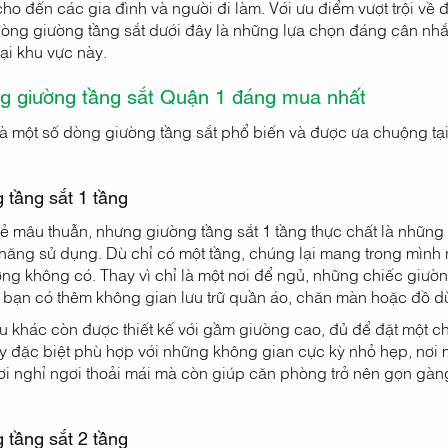
cho đến các gia đình và người đi làm. Với ưu điểm vượt trội về đ
 dòng giường tầng sắt dưới đây là những lựa chọn đáng cân nhắ
ại khu vực này.
g giường tầng sắt Quận 1 đáng mua nhất
là một số dòng giường tầng sắt phổ biến và được ưa chuộng t
 tầng sắt 1 tầng
 mâu thuẫn, nhưng giường tầng sắt 1 tầng thực chất là những 
ăng sử dụng. Dù chỉ có một tầng, chúng lại mang trong mình n
ờng không có. Thay vì chỉ là một nơi để ngủ, những chiếc giư
p bạn có thêm không gian lưu trữ quần áo, chăn màn hoặc đồ d
u khác còn được thiết kế với gầm giường cao, đủ để đặt một c
y đặc biệt phù hợp với những không gian cực kỳ nhỏ hẹp, nơi
ơi nghỉ ngơi thoải mái mà còn giúp căn phòng trở nên gọn gàng
 tầng sắt 2 tầng