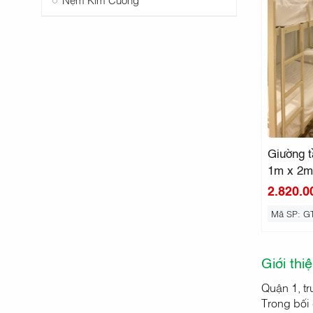
Giường t
1m x 2m
2.820.0
Mã SP: G
Giới thi
Quận 1, tr
Trong bối