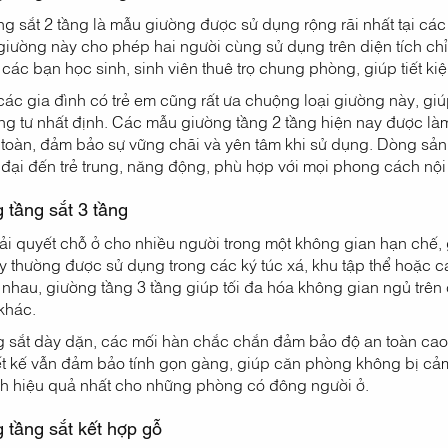
g sắt 2 tầng là mẫu giường được sử dụng rộng rãi nhất tại các
 giường này cho phép hai người cùng sử dụng trên diện tích ch
các bạn học sinh, sinh viên thuê trọ chung phòng, giúp tiết ki
 các gia đình có trẻ em cũng rất ưa chuộng loại giường này, 
ng tư nhất định. Các mẫu giường tầng 2 tầng hiện nay được làm
 toàn, đảm bảo sự vững chãi và yên tâm khi sử dụng. Dòng sản
 đại đến trẻ trung, năng động, phù hợp với mọi phong cách nội 
 tầng sắt 3 tầng
ải quyết chỗ ở cho nhiều người trong một không gian hạn chế, g
 thường được sử dụng trong các ký túc xá, khu tập thể hoặc các 
nhau, giường tầng 3 tầng giúp tối đa hóa không gian ngủ trên
khác.
sắt dày dặn, các mối hàn chắc chắn đảm bảo độ an toàn cao, c
t kế vẫn đảm bảo tính gọn gàng, giúp căn phòng không bị cảm g
ích hiệu quả nhất cho những phòng có đông người ở.
 tầng sắt kết hợp gỗ