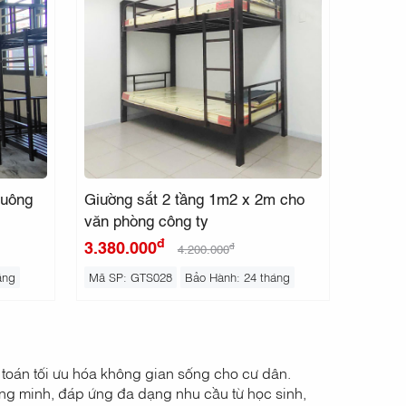
vuông
Giường sắt 2 tầng 1m2 x 2m cho
văn phòng công ty
đ
3.380.000
đ
4.200.000
áng
Mã SP: GTS028
Bảo Hành: 24 tháng
i toán tối ưu hóa không gian sống cho cư dân.
hông minh, đáp ứng đa dạng nhu cầu từ học sinh,