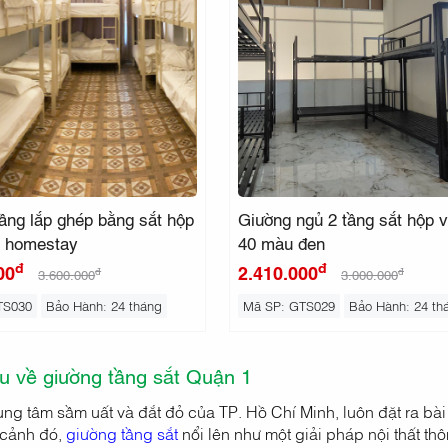
ầng lắp ghép bằng sắt hộp
Giường ngủ 2 tầng sắt hộp 
 homestay
40 màu đen
đ
đ
00
2.410.000
đ
đ
3.600.000
3.000.000
TS030
Bảo Hành: 24 tháng
Mã SP: GTS029
Bảo Hành: 24 th
ệu về giường tầng sắt Quận 1
ung tâm sầm uất và đắt đỏ của TP. Hồ Chí Minh, luôn đặt ra bà
 cảnh đó,
giường tầng sắt
nổi lên như một giải pháp nội thất t