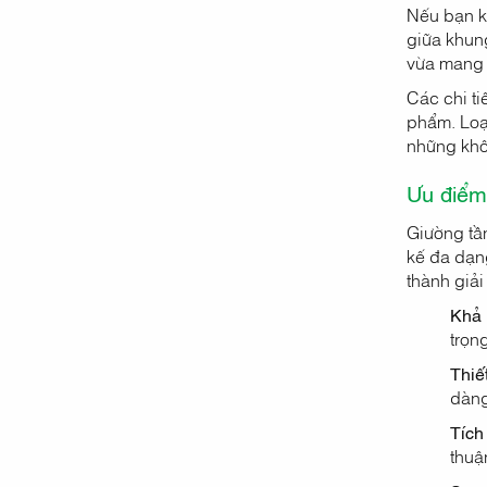
Nếu bạn k
giữa khung
vừa mang 
Các chi t
phẩm. Loạ
những khô
Ưu điểm
Giường tần
kế đa dạng
thành giải
Khả n
trọn
Thiế
dàng
Tích
thuậ