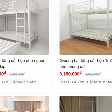
 tầng sắt hộp cho người
Giường hai tầng sắt hộp 1m
đẹp
cho chung cư
đ
đ
00
3.180.000
đ
đ
3.600.000
4.800.000
TS033
Bảo hành: 2 năm
Mã SP: GTS032
Bảo hành: 2 năm