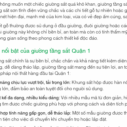
hông muốn một chiếc giường sắt quá khô khan, giường tầng sắt
 sắt sơn tĩnh điện vững chắc và các chi tiết gỗ tự nhiên hoặ
nét hiện đại, mạnh mẽ của kim loại, vừa có vẻ đẹp ấm cúng, s
iết gỗ thường được sử dụng ở đầu giường, đuôi giường hoặc cá
i giường này không chỉ bền bỉ, an toàn mà còn có tính thẩm m
ng gian sống theo phong cách thiết kế độc đáo.
 nổi bật của giường tầng sắt Quận 1
g sắt chính là sự bền bỉ, chắc chắn và khả năng tiết kiệm diện 
, dễ dàng tháo lắp, giường tầng sắt mang đến sự tiện lợi, an to
 pháp nội thất hàng đầu tại Quận 1:
ăng chịu lực vượt trội, tải trọng lớn:
Khung sắt hộp được hàn nối
g lớn, đảm bảo an toàn tuyệt đối cho người sử dụng.
t kế đa dạng, nhiều kiểu dáng:
Với nhiều mẫu mã từ đơn giản, hi
 tìm được chiếc giường phù hợp với phong cách và diện tích 
 hợp tính năng gấp gọn, dễ tháo lắp:
Một số mẫu giường được thi
n tiện cho việc di chuyển khi chuyển trọ hoặc lắp đặt.