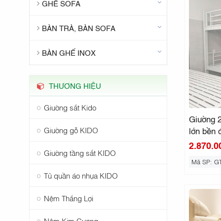
GHẾ SOFA
BÀN TRÀ, BÀN SOFA
BÀN GHẾ INOX
THƯƠNG HIỆU
Giường sắt Kido
Giường 2
Giường gỗ KIDO
lớn bền 
2.870.0
Giường tầng sắt KIDO
Mã SP: G
Tủ quần áo nhựa KIDO
Nệm Thắng Lợi
Nệm Kim Cương