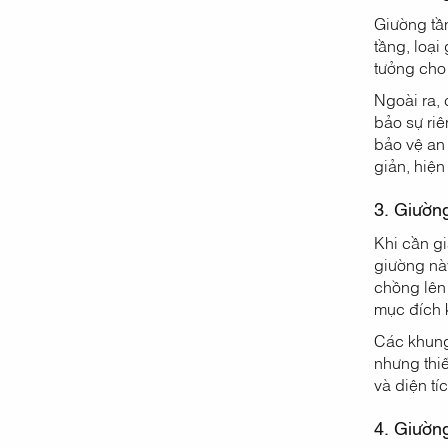
Giường tần
tầng, loại
tưởng cho 
Ngoài ra,
bảo sự riê
bảo vệ an
giản, hiện
3. Giường
Khi cần gi
giường này
chồng lên 
mục đích 
Các khung 
nhưng thiế
và diện t
4. Giường