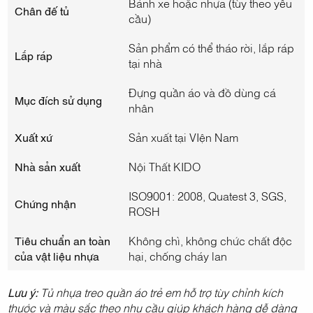
Bánh xe hoặc nhựa (tùy theo yêu
Chân đế tủ
cầu)
Sản phẩm có thể tháo rời, lắp ráp
Lắp ráp
tại nhà
Đựng quần áo và đồ dùng cá
Mục đích sử dụng
nhân
Xuất xứ
Sản xuất tại VIện Nam
Nhà sản xuất
Nội Thất KIDO
ISO9001: 2008, Quatest 3, SGS,
Chứng nhận
ROSH
Tiêu chuẩn an toàn
Không chì, không chức chất độc
của vật liệu nhựa
hại, chống cháy lan
Lưu ý:
Tủ nhựa treo quần áo trẻ em hỗ trợ tùy chỉnh kích
thước và màu sắc theo nhu cầu giúp khách hàng dễ dàng