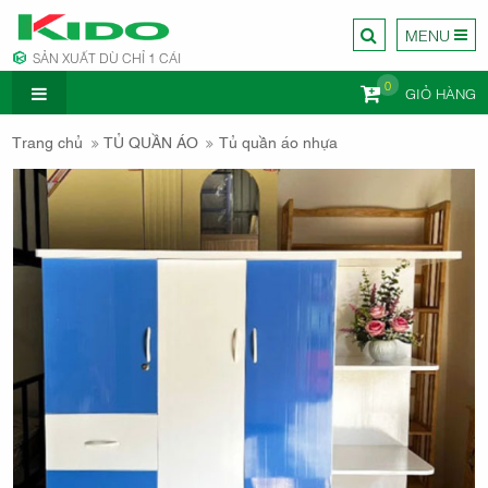
MENU
SẢN XUẤT DÙ CHỈ 1 CÁI
0
GIỎ HÀNG
CÔNG TY
Trang chủ
TỦ QUẦN ÁO
Tủ quần áo nhựa
NỘI