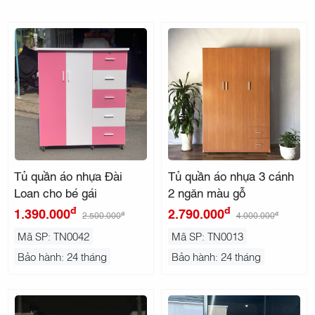
Tủ quần áo nhựa Đài
Tủ quần áo nhựa 3 cánh
Loan cho bé gái
2 ngăn màu gỗ
đ
đ
1.390.000
2.790.000
đ
đ
2.500.000
4.000.000
Mã SP: TN0042
Mã SP: TN0013
Bảo hành: 24 tháng
Bảo hành: 24 tháng