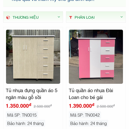
THẤT
THƯƠNG HIỆU
PHÂN LOẠI
KIDO
Tủ nhựa đựng quần áo 5
Tủ quần áo nhựa Đài
ngăn màu gỗ sồi
Loan cho bé gái
đ
đ
1.350.000
1.390.000
đ
đ
2.500.000
2.500.000
Mã SP: TN0015
Mã SP: TN0042
Bảo hành: 24 tháng
Bảo hành: 24 tháng