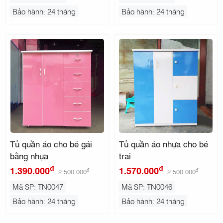
Bảo hành: 24 tháng
Bảo hành: 24 tháng
Tủ quần áo cho bé gái
Tủ quần áo nhựa cho bé
bằng nhựa
trai
đ
đ
1.390.000
1.570.000
đ
đ
2.500.000
2.500.000
Mã SP: TN0047
Mã SP: TN0046
Bảo hành: 24 tháng
Bảo hành: 24 tháng