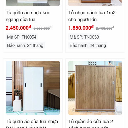
Tủ quần áo nhựa kéo
Tủ nhựa cánh lùa 1m2
ngang cửa lùa
cho người lớn
đ
đ
2.450.000
1.850.000
đ
đ
3.300.000
2.700.000
Mã SP: TN0054
Mã SP: TN0053
Bảo hành: 24 tháng
Bảo hành: 24 tháng
Tủ quần áo cửa lùa nhựa
Tủ quần áo cửa lùa 2
Đài Loan kiểu Nhật
cánh nhựa cao cấp