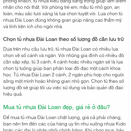
phòng khách, tủ nhựa kiểu dáng sang trọng giúp làm điểm
nhấn cho nội thất. Với phòng trẻ em, mẫu tủ nhỏ gọn, an
toàn, màu sắc tươi sáng là lựa chọn tuyệt vời. Lựa chọn tủ
nhựa Đài Loan đúng không gian giúp nâng cao thẩm mỹ
và tính tiện ích cho ngôi nhà.
Chọn tủ nhựa Đài Loan theo số lượng đồ cần lưu trữ
Dựa trên nhu cầu lưu trữ, tủ nhựa Đài Loan có nhiều lựa
chọn về số cánh và ngăn. Với những gia đình có nhiều đồ
cần sắp xếp, tủ 3 cánh, 4 cánh hoặc nhiều ngăn sẽ là lựa
chọn lý tưởng giúp bạn phân loại đồ đạc một cách khoa
học. Tủ nhựa Đài Loan 2 cánh, 2 ngăn phù hợp cho người
sống một mình hoặc không gian nhỏ gọn. Chọn tủ theo số
lượng đồ sẽ giúp tối ưu việc sử dụng và bảo quản đồ đạc
hiệu quả.
Mua tủ nhựa Đài Loan đẹp, giá rẻ ở đâu?
Để mua tủ nhựa Đài Loan chất lượng, giá cả phải chăng,
bạn nên tìm đến các cửa hàng uy tín như xưởng nhựa Kido
hoặc các đại lý phân phối chính hãng. Khi chọn mua, hãy