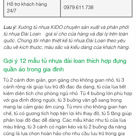
Hỗ trợ khách hàng
0979.611.738
24/7
Lưu ý:
Xưởng tủ nhựa KIDO chuyên sản xuất và phân phối
tủ nhựa Đài Loan giá sỉ cho cửa hàng và đại lý trên toàn
quốc. Chúng tôi nhận thiết kế tủ nhựa Đài Loan theo yêu
cầu về kích thước, màu sắc và kiểu dáng của khách hàng.
Gợi ý 12 mẫu tủ nhựa đài loan thích hợp đựng
quần áo trong gia đình
Tủ 2 cánh đơn giản, gọn gàng cho không gian nhỏ, tủ 3
cánh rộng rãi giúp lưu trữ đồ đạc đa dạng, tủ cửa lùa tiết
kiệm diện tích cho phòng ngủ nhỏ. Tủ 4 buồng lớn phù hợp
với gia đình đông người, tủ 3 buồng vân gỗ sang trọng
mang lại cảm giác ấm cúng. Tủ mini cho không gian hạn
chế, tủ có gương tích hợp tiện lợi khi thay đồ, tủ 5 tầng giúp
phân loại đồ đạc dễ dàng. Các mẫu khác như tủ cửa lùa
màu trắng, tủ 3 cánh có ngăn kéo và tủ 2 buồng đa năng
cũng là lựa chọn hoàn hảo cho nhu cầu lưu trữ trong gia