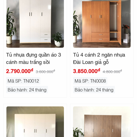
Tủ nhựa đựng quần áo 3
Tủ 4 cánh 2 ngăn nhựa
cánh màu trắng sồi
Đài Loan giả gỗ
đ
đ
2.790.000
3.850.000
đ
đ
3.600.000
4.800.000
Mã SP: TN0012
Mã SP: TN0008
Bảo hành: 24 tháng
Bảo hành: 24 tháng