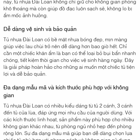
này, tủ nhựa Đài Loan không chỉ giữ cho không gian phòng
khô thoáng mà còn giúp đồ đạc luôn sạch sẽ, không lo bị
ẩm mốc ảnh hưởng.
Dễ dàng vệ sinh và bảo quản
Tủ nhựa Đài Loan có bề mặt nhựa bóng đẹp, mịn màng
giúp việc lau chùi trở nên dễ dàng hơn bao giờ hết. Chỉ
cần một chiếc khăn ẩm là bạn có thể loại bỏ bụi bẩn nhanh
chóng, tiết kiệm thời gian cho việc vệ sinh hàng ngày. Đây
là giải pháp hoàn hảo cho những ai muốn một chiếc tủ tiện
lợi và dễ bảo quản.
Đa dạng mẫu mã và kích thước phù hợp với không
gian
Tủ nhựa Đài Loan có nhiều kiểu dáng từ tủ 2 cánh, 3 cánh
đến tủ cửa lùa, đáp ứng mọi nhu cầu của người dùng. Với
các kích thước linh hoạt, sản phẩm này phù hợp cho nhiều
không gian khác nhau, từ phòng ngủ nhỏ hẹp đến phòng
rộng lớn. Sự đa dạng mẫu mã giúp bạn dễ dàng chọn lựa
chiếc tủ phù hợp với phong cách và không gian sử dụng