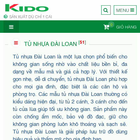
MENU
SẢN XUẤT DÙ CHỈ 1 CÁI
0
GIỎ HÀNG
CÔNG TY
[
51
]
TỦ NHỰA ĐÀI LOAN
Tủ nhựa Đài Loan là một lựa chọn phổ biến cho
không gian sống nhờ vào chất liệu bền bỉ, đa
dạng về mẫu mã và giá cả hợp lý. Với thiết kế
gọn nhẹ, dễ di chuyển, tủ nhựa Đài Loan phù hợp
NỘI
cho mọi gia đình, đặc biệt là các căn hộ và
phòng trọ. Các mẫu tủ nhựa Đài Loan thường có
kiểu dáng hiện đại, từ tủ 2 cánh, 3 cánh cho đến
tủ cửa lùa giúp tối ưu không gian. Sản phẩm này
còn chống ẩm mốc, bảo vệ đồ đạc, giữ cho
không gian phòng luôn khô thoáng và sạch sẽ.
Tủ nhựa Đài Loan là giải pháp lưu trữ đồ dùng
hiệu quả và thẩm mỹ cho gia đình bạn.