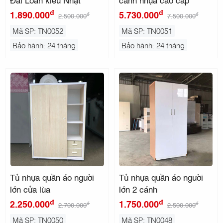
đ
đ
1.890.000
5.730.000
đ
đ
2.500.000
7.500.000
Mã SP: TN0052
Mã SP: TN0051
Bảo hành: 24 tháng
Bảo hành: 24 tháng
Tủ nhựa quần áo người
Tủ nhựa quần áo người
lớn cửa lùa
lớn 2 cánh
đ
đ
2.250.000
1.750.000
đ
đ
2.700.000
2.500.000
Mã SP: TN0050
Mã SP: TN0048