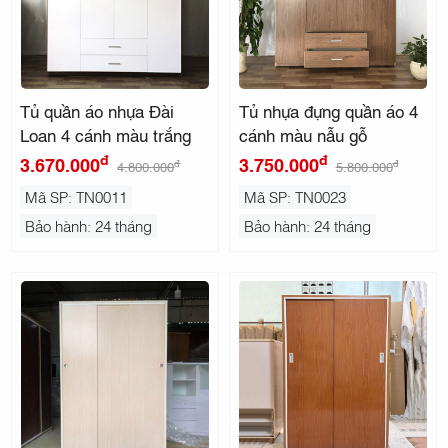
Tủ quần áo nhựa Đài
Tủ nhựa đựng quần áo 4
Loan 4 cánh màu trắng
cánh màu nẫu gỗ
đ
đ
3.670.000
3.750.000
đ
đ
4.800.000
5.800.000
Mã SP: TN0011
Mã SP: TN0023
Bảo hành: 24 tháng
Bảo hành: 24 tháng