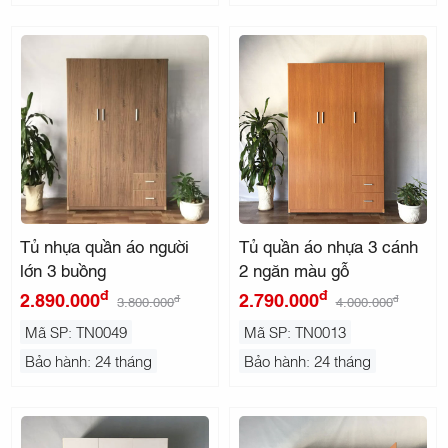
Tủ nhựa quần áo người
Tủ quần áo nhựa 3 cánh
lớn 3 buồng
2 ngăn màu gỗ
đ
đ
2.890.000
2.790.000
đ
đ
3.800.000
4.000.000
Mã SP: TN0049
Mã SP: TN0013
Bảo hành: 24 tháng
Bảo hành: 24 tháng