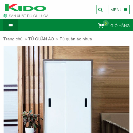
MENU
SẢN XUẤT DÙ CHỈ 1 CÁI
0
GIỎ HÀNG
CÔNG TY
Trang chủ
TỦ QUẦN ÁO
Tủ quần áo nhựa
NỘI