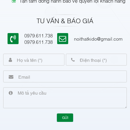
Tận tâm đồng hành bảo vệ quyền lợi khách hàng
TƯ VẤN & BÁO GIÁ
0979.611.738
noithatkido@gmail.com
0979.611.738
GỬI