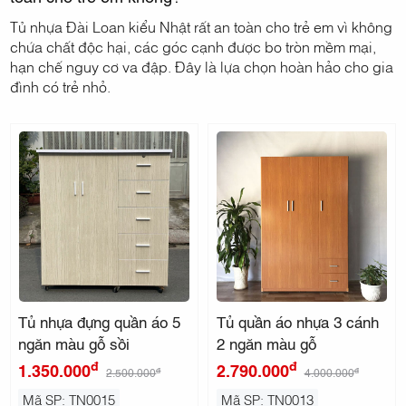
Tủ nhựa Đài Loan kiểu Nhật rất an toàn cho trẻ em vì không
chứa chất độc hại, các góc cạnh được bo tròn mềm mại,
hạn chế nguy cơ va đập. Đây là lựa chọn hoàn hảo cho gia
đình có trẻ nhỏ.
Tủ nhựa đựng quần áo 5
Tủ quần áo nhựa 3 cánh
ngăn màu gỗ sồi
2 ngăn màu gỗ
đ
đ
1.350.000
2.790.000
đ
đ
2.500.000
4.000.000
Mã SP: TN0015
Mã SP: TN0013