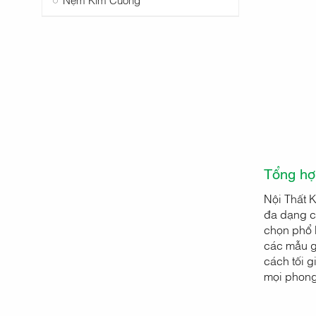
Tổng hợ
Nội Thất 
đa dạng củ
chọn phổ b
các mẫu g
cách tối g
mọi phong