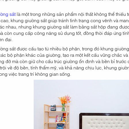
ờng sắt
là một trong những sản phẩm nội thất không thể thiếu t
cao, khung giường sắt giúp tránh tình trạng cong vênh và mang
khác nhau, nhưng khung giường sắt làm bằng sắt hộp đang đượ
à còn cung cấp công năng sử dụng tốt, đồng thời đáp ứng tính
ện đại.
ng sắt được cấu tạo từ nhiều bộ phận, trong đó khung giường đó
 các bộ phận khác của giường, tạo ra một kết cấu vững chắc và 
ng đỡ mà còn giữ cho cấu trúc giường ổn định và bền bỉ trước
trội về độ bền, tính thẩm mỹ, và khả năng chịu lực, khung giư
rong việc trang trí không gian sống.