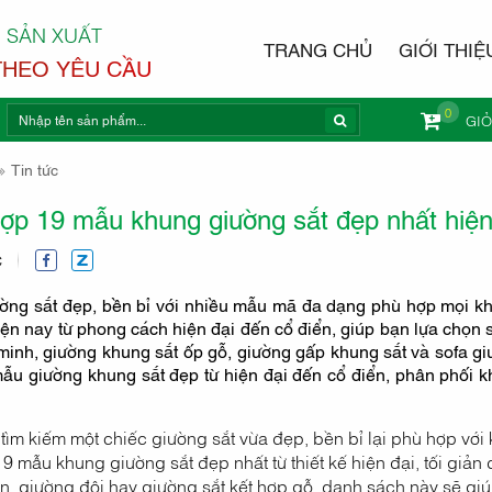
 SẢN XUẤT
TRANG CHỦ
GIỚI THIỆ
THEO YÊU CẦU
0
GI
NỘI THẤ
Tin tức
ợp 19 mẫu khung giường sắt đẹp nhất hiệ
C
ờng sắt đẹp, bền bỉ với nhiều mẫu mã đa dạng phù hợp mọi k
iện nay từ phong cách hiện đại đến cổ điển, giúp bạn lựa chọ
minh, giường khung sắt ốp gỗ, giường gấp khung sắt và sofa gi
ẫu giường khung sắt đẹp từ hiện đại đến cổ điển, phân phối kh
ìm kiếm một chiếc giường sắt vừa đẹp, bền bỉ lại phù hợp với 
9 mẫu khung giường sắt đẹp nhất từ thiết kế hiện đại, tối giả
n, giường đôi hay giường sắt kết hợp gỗ, danh sách này sẽ 