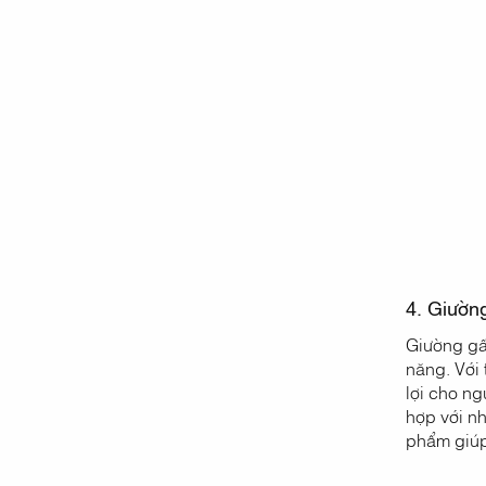
4. Giườn
Giường gấ
năng. Với 
lợi cho n
hợp với n
phẩm giúp 