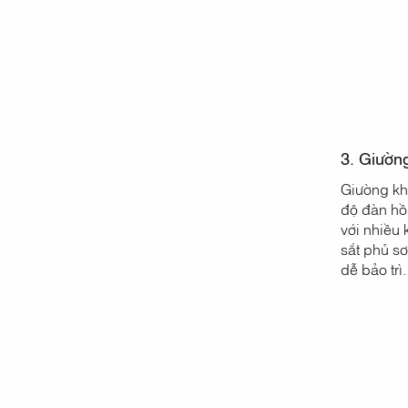
3. Giườn
Giường kh
độ đàn hồi
với nhiều 
sắt phủ s
dễ bảo trì