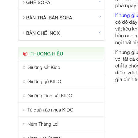
GHẾ SOFA
phá ngay!
Khung giư
BÀN TRÀ, BÀN SOFA
có độ dày 
vật liệu 
BÀN GHẾ INOX
bền cao m
nội thất hi
Khung giườ
THƯƠNG HIỆU
với tất cả
chỉ là chố
Giường sắt Kido
điểm vượt 
gia đình t
Giường gỗ KIDO
Giường tầng sắt KIDO
Tủ quần áo nhựa KIDO
Nệm Thắng Lợi
Nệm Kim Cương