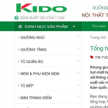
XƯỞNG
NỘI THẤT 
SẢN XUẤT DÙ CHỈ 1 CÁI
Tìm kiếm
DANH MỤC SẢN PHẨM
CÔNG TY 
GIƯỜNG NGỦ
Trang chủ
Tổng h
GIƯỜNG TẦNG
TIN TỨ
TỦ QUẦN ÁO
Khung giư
hot nhất h
NỆM & PHỤ KIỆN NỆM
sắt thông 
xuất các m
TỦ BẾP
toàn quốc.
Bạn đang t
BÀN TRANG ĐIỂM
tổng hợp 1
giường đơ