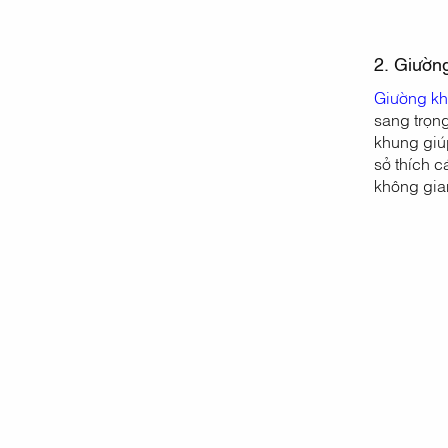
2. Giườn
Giường kh
sang trọng
khung giú
sở thích c
không gia