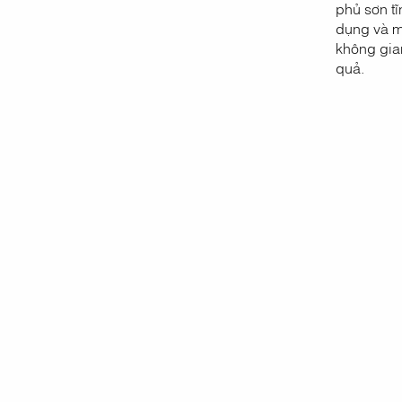
phủ sơn tĩ
dụng và ma
không gian
quả.