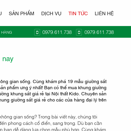
U
SẢN PHẨM
DỊCH VỤ
TIN TỨC
LIÊN HỆ
0979.611.738
0979.611.738
Ỏ HÀNG
T KIDO
n nay
hông gian sống. Cùng khám phá 19 mẫu giường sắt
n sản phẩm ưng ý nhất! Bạn có thể mua khung giường
ường khung sắt giá rẻ tại Nội thất Kido. Chuyên sản
ung giường sắt giá rẻ cho các cửa hàng đại lý trên
không gian sống? Trong bài viết này, chúng tôi
n đến phong cách cổ điển, sang trọng. Dù bạn cần
giúp bạn dễ dàng lựa chọn mẫu phù hợp. Cùng khám