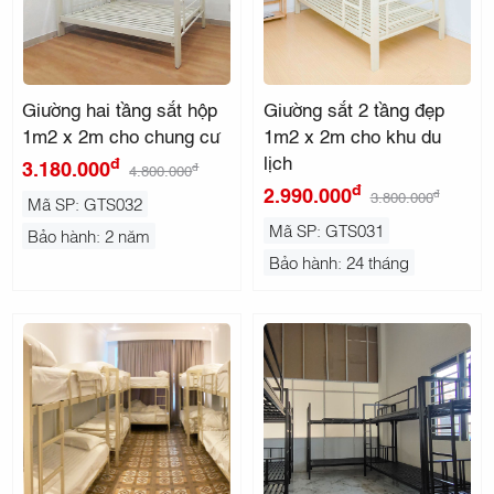
Giường hai tầng sắt hộp
Giường sắt 2 tầng đẹp
1m2 x 2m cho chung cư
1m2 x 2m cho khu du
lịch
đ
3.180.000
đ
4.800.000
đ
2.990.000
đ
3.800.000
Mã SP: GTS032
Mã SP: GTS031
Bảo hành: 2 năm
Bảo hành: 24 tháng