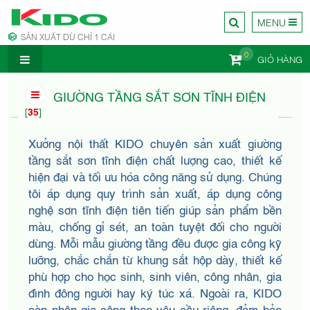
MENU
SẢN XUẤT DÙ CHỈ 1 CÁI
0
GIỎ HÀNG
CÔNG TY
GIƯỜNG TẦNG SẮT SƠN TĨNH ĐIỆN
[
35
]
Xưởng nội thất KIDO chuyên sản xuất giường
tầng sắt sơn tĩnh điện chất lượng cao, thiết kế
hiện đại và tối ưu hóa công năng sử dụng. Chúng
NỘI
tôi áp dụng quy trình sản xuất, áp dụng công
nghệ sơn tĩnh điện tiên tiến giúp sản phẩm bền
màu, chống gỉ sét, an toàn tuyệt đối cho người
dùng. Mỗi mẫu giường tầng đều được gia công kỹ
lưỡng, chắc chắn từ khung sắt hộp dày, thiết kế
phù hợp cho học sinh, sinh viên, công nhân, gia
đình đông người hay ký túc xá. Ngoài ra, KIDO
còn nhận gia công theo yêu cầu riêng, đảm bảo