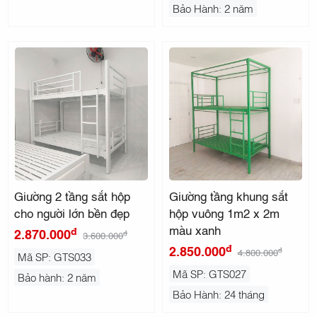
Bảo Hành: 2 năm
Giường 2 tầng sắt hộp
Giường tầng khung sắt
cho người lớn bền đẹp
hộp vuông 1m2 x 2m
màu xanh
đ
2.870.000
đ
3.600.000
đ
2.850.000
đ
4.800.000
Mã SP: GTS033
Mã SP: GTS027
Bảo hành: 2 năm
Bảo Hành: 24 tháng