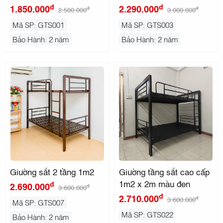
đ
đ
1.850.000
2.290.000
đ
đ
2.500.000
3.000.000
Mã SP: GTS001
Mã SP: GTS003
Bảo Hành: 2 năm
Bảo Hành: 2 năm
Giường sắt 2 tầng 1m2
Giường tầng sắt cao cấp
1m2 x 2m màu đen
đ
2.690.000
đ
3.600.000
đ
2.710.000
đ
3.600.000
Mã SP: GTS007
Mã SP: GTS022
Bảo Hành: 2 năm