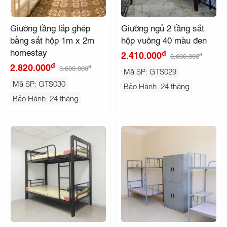
Giường tầng lắp ghép
Giường ngủ 2 tầng sắt
bằng sắt hộp 1m x 2m
hộp vuông 40 màu đen
homestay
đ
2.410.000
đ
3.000.000
đ
2.820.000
đ
3.600.000
Mã SP: GTS029
Mã SP: GTS030
Bảo Hành: 24 tháng
Bảo Hành: 24 tháng