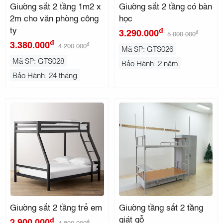
Giường sắt 2 tầng 1m2 x
Giường sắt 2 tầng có bàn
2m cho văn phòng công
học
ty
đ
3.290.000
đ
5.000.000
đ
3.380.000
đ
4.200.000
Mã SP: GTS026
Mã SP: GTS028
Bảo Hành: 2 năm
Bảo Hành: 24 tháng
Giường sắt 2 tầng trẻ em
Giường tầng sắt 2 tầng
giát gỗ
đ
2.900.000
đ
4.800.000