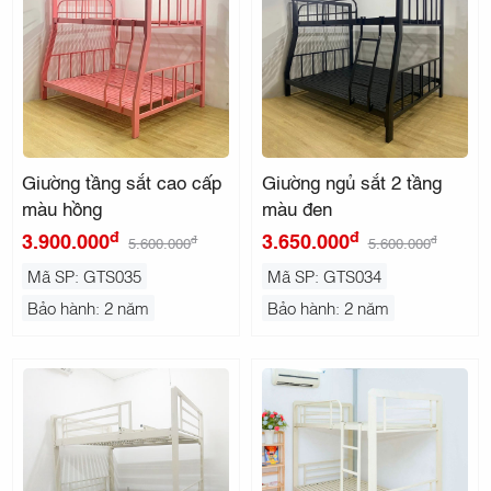
Giường tầng sắt cao cấp
Giường ngủ sắt 2 tầng
màu hồng
màu đen
đ
đ
3.900.000
3.650.000
đ
đ
5.600.000
5.600.000
Mã SP: GTS035
Mã SP: GTS034
Bảo hành: 2 năm
Bảo hành: 2 năm