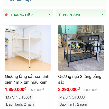
THẤT
THƯƠNG HIỆU
PHÂN LOẠI
KIDO
Giường tầng sắt sơn tĩnh
Giường ngủ 2 tầng bằng
điện 1m x 2m màu kem
sắt
đ
đ
1.850.000
2.290.000
đ
đ
2.500.000
3.000.000
Mã SP: GTS001
Mã SP: GTS003
Bảo Hành: 2 năm
Bảo Hành: 2 năm