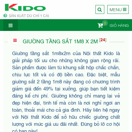
MENU
SẢN XUẤT DÙ CHỈ 1 CÁI
0
GIỎ HÀNG
CÔNG TY
[
24
]
GIƯỜNG TẦNG SẮT 1M8 X 2M
Giường tầng sắt 1m8x2m của Nội thất Kido là
giải pháp tối ưu cho những không gian rộng rãi.
Sản phẩm được làm từ khung sắt hộp chắc chắn,
chịu lực tốt và có độ bền cao. Đặc biệt, mẫu
NỘI
giường sắt 2 tầng 1m8 này đang có chương trình
giảm giá đến 49% tại xưởng, giúp bạn tiết kiệm
đáng kể chi phí. Giường không chỉ mang lại vẻ
đẹp hiện đại, tinh tế mà còn là nơi nghỉ ngơi an
toàn, thoải mái cho cả gia đình. Hãy liên hệ ngay
với Nội thất Kido để sở hữu chiếc giường chất
lượng với mức giá ưu đãi nhất. Đừng bỏ lỡ cơ hội
có hạn này!