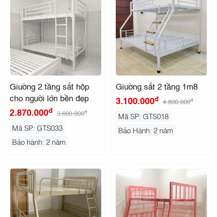
Giường 2 tầng sắt hộp
Giường sắt 2 tầng 1m8
cho người lớn bền đẹp
đ
3.100.000
đ
4.800.000
đ
2.870.000
đ
3.600.000
Mã SP: GTS018
Mã SP: GTS033
Bảo Hành: 2 năm
Bảo hành: 2 năm