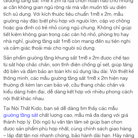
Giường tầng sắt 1m8 x 2m là lựa chọn hoàn hảo cho những
ai cần không gian ngủ rộng rãi mà vẫn muốn tối ưu diện
tích sử dụng. Với kích thước tiêu chuẩn 1m8 x 2m, mẫu
giường này đặc biệt phù hợp với người lớn, cặp vợ chồng
hoặc gia đình có trẻ nhỏ cùng ngủ chung. Không chỉ giúp
tiết kiệm không gian trong các căn hộ nhỏ, phòng trọ hay
nhà nghỉ, giường tầng sắt 1m8 còn mang đến sự tiện nghi
và cảm giác thoải mái cho người sử dụng.
Sản phẩm giường tầng khung sắt 1m8 x 2m được chế tạo
từ sắt hộp chắc chắn, sơn tĩnh điện chống gỉ sét, giúp tăng
độ bền và đảm bảo an toàn khi sử dụng lâu dài. Với thiết kế
thông minh, các mẫu giường tầng sắt 1m8 x 2m hiện nay
thường đi kèm lan can bảo vệ, cầu thang chắc chắn và
kiểu dáng hiện đại, dễ dàng kết hợp với nhiều phong cách
nội thất khác nhau.
Tại Nội Thất Kido, bạn sẽ dễ dàng tìm thấy các mẫu
giường tầng sắt
chất lượng cao, mẫu mã đa dạng với giá
thành hợp lý. Đội ngũ tư vấn tận tâm sẽ giúp bạn chọn
được sản phẩm phù hợp nhất, cùng chính sách giao hàng
– lắp đặt tận nơi nhanh chóng, bảo hành dài hạn. Hãy nâng