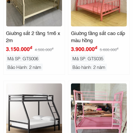
Giường sắt 2 tầng 1m6 x
Giường tầng sắt cao cấp
2m
màu hồng
đ
đ
3.150.000
3.900.000
đ
đ
4.500.000
5.600.000
Mã SP: GTS006
Mã SP: GTS035
Bảo Hành: 2 năm
Bảo hành: 2 năm