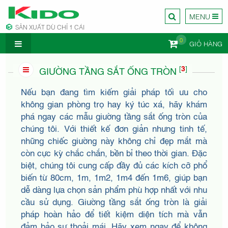
MENU
SẢN XUẤT DÙ CHỈ 1 CÁI
0
GIỎ HÀNG
CÔNG TY
[
3
]
GIƯỜNG TẦNG SẮT ỐNG TRÒN
Nếu bạn đang tìm kiếm giải pháp tối ưu cho
không gian phòng trọ hay ký túc xá, hãy khám
phá ngay các mẫu giường tầng sắt ống tròn của
chúng tôi. Với thiết kế đơn giản nhưng tinh tế,
NỘI
những chiếc giường này không chỉ đẹp mắt mà
còn cực kỳ chắc chắn, bền bỉ theo thời gian. Đặc
biệt, chúng tôi cung cấp đầy đủ các kích cỡ phổ
biến từ 80cm, 1m, 1m2, 1m4 đến 1m6, giúp bạn
dễ dàng lựa chọn sản phẩm phù hợp nhất với nhu
cầu sử dụng. Giường tầng sắt ống tròn là giải
pháp hoàn hảo để tiết kiệm diện tích mà vẫn
đảm bảo sự thoải mái. Hãy xem ngay để không