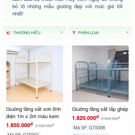
THẤT
bỏ lỡ những mẫu giường đẹp với mức giá tốt
nhất!
KIDO
THƯƠNG HIỆU
PHÂN LOẠI
Giường tầng sắt sơn tĩnh
Giường tầng sắt lắp ghép
điện 1m x 2m màu kem
đ
1.820.000
đ
2.600.000
đ
1.850.000
đ
2.500.000
Mã SP: GTS008
Mã SP: GTS001