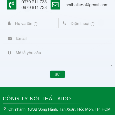
0979.611.738
noithatkido@gmail.com
0979.611.738
GỬI
CÔNG TY NỘI THẤT KIDO
Chi nhánh: 16/6B Song Hành, Tân Xuân, Hóc Môn, TP. HCM