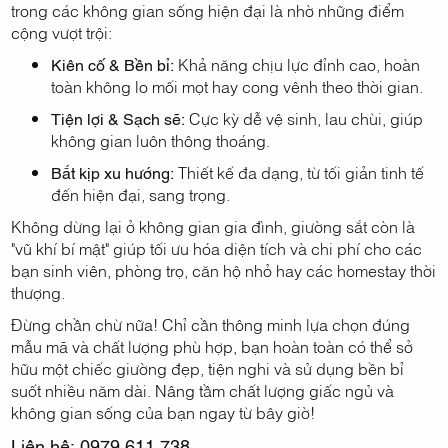
trong các không gian sống hiện đại là nhờ những điểm
cộng vượt trội:
Kiên cố & Bền bỉ:
Khả năng chịu lực đỉnh cao, hoàn
toàn không lo mối mọt hay cong vênh theo thời gian.
Tiện lợi & Sạch sẽ:
Cực kỳ dễ vệ sinh, lau chùi, giúp
không gian luôn thông thoáng.
Bắt kịp xu hướng:
Thiết kế đa dạng, từ tối giản tinh tế
đến hiện đại, sang trọng.
Không dừng lại ở không gian gia đình, giường sắt còn là
"vũ khí bí mật" giúp tối ưu hóa diện tích và chi phí cho các
bạn sinh viên, phòng trọ, căn hộ nhỏ hay các homestay thời
thượng.
Đừng chần chừ nữa! Chỉ cần thông minh lựa chọn đúng
mẫu mã và chất lượng phù hợp, bạn hoàn toàn có thể sở
hữu một chiếc giường đẹp, tiện nghi và sử dụng bền bỉ
suốt nhiều năm dài. Nâng tầm chất lượng giấc ngủ và
không gian sống của bạn ngay từ bây giờ!
Liên hệ: 0979.611.738