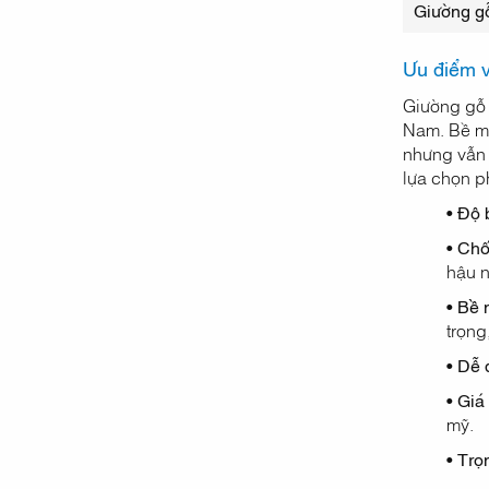
Giường g
Ưu điểm v
Giường gỗ 
Nam. Bề mặ
nhưng vẫn 
lựa chọn p
• Độ 
• Chố
hậu 
• Bề 
trọng
• Dễ 
• Giá
mỹ.
• Trọ