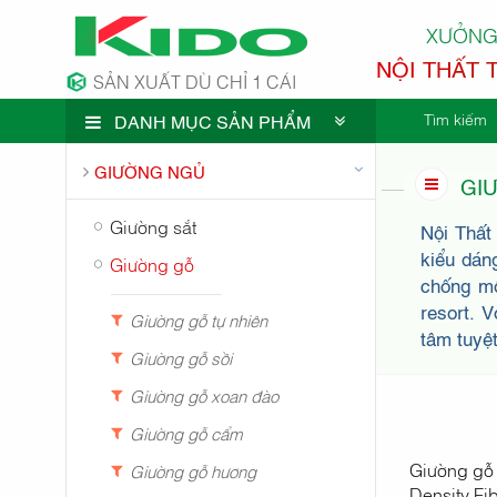
XƯỞNG
NỘI THẤT 
SẢN XUẤT DÙ CHỈ 1 CÁI
Tìm kiếm
DANH MỤC SẢN PHẨM
CÔNG TY 
GIƯỜNG NGỦ
GI
Giường sắt
Nội Thất
kiểu dán
Giường gỗ
chống mố
resort. 
Giường gỗ tự nhiên
tâm tuyệt
Giường gỗ sồi
Giường gỗ xoan đào
Giường gỗ cẩm
Giường gỗ 
Giường gỗ hương
Density Fi