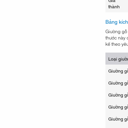
thành
Bảng kích
Giường gỗ 
thước này 
kế theo yê
Loại giư
Giường g
Giường g
Giường g
Giường g
Giường g