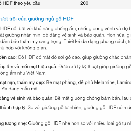
ỗ HDF theo yêu cầu
200
ượt trội của giường ngủ gỗ HDF
HDF nổi bật với khả năng chống ẩm, chống cong vênh và độ bền
t giường nhẵn mịn, dễ dàng vệ sinh và bảo quản. Hơn nữa, giư
đảm bảo thẩm mỹ sang trọng. Thiết kế đa dạng phong cách, từ
hù hợp với không gian.
bền cao:
Gỗ HDF có mật độ sợi gỗ cao, giúp giường chắc chắn, c
ng ẩm và mối mọt hiệu quả:
Được xử lý kỹ thuật giúp giường g
nóng ẩm như Việt Nam.
mặt mịn, thẩm mỹ đẹp:
Bề mặt phẳng, dễ phủ Melamine, Laminat
, đa dạng mẫu mã.
dàng vệ sinh và bảo quản:
Bề mặt giường chống bám bẩn, lau c
 thành hợp lý:
So với giường gỗ tự nhiên, giường gỗ HDF có mứ
ng lượng nhẹ:
Giường gỗ HDF nhẹ hơn so với nhiều loại gỗ tự nh