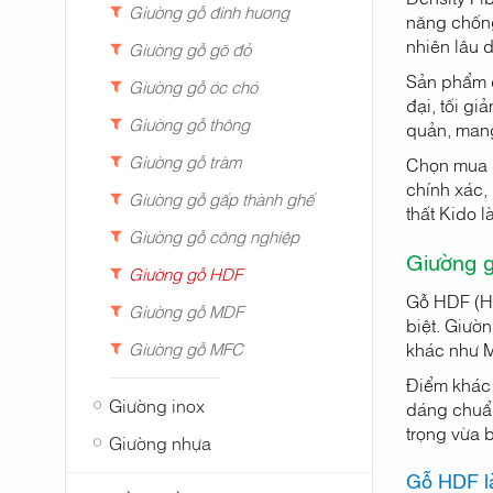
Giường gỗ đinh hương
năng chống
nhiên lâu d
Giường gỗ gõ đỏ
Sản phẩm đ
Giường gỗ óc chó
đại, tối g
Giường gỗ thông
quản, mang 
Giường gỗ tràm
Chọn mua
chính xác,
Giường gỗ gấp thành ghế
thất Kido 
Giường gỗ công nghiệp
Giường g
Giường gỗ HDF
Gỗ HDF (Hig
Giường gỗ MDF
biệt. Giườ
Giường gỗ MFC
khác như 
Điểm khác 
Giường inox
dáng chuẩn
trọng vừa b
Giường nhựa
Gỗ HDF là