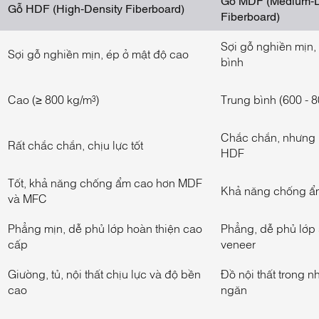
Gỗ HDF (High-Density Fiberboard)
Fiberboard)
Sợi gỗ nghiền mịn,
Sợi gỗ nghiền mịn, ép ở mật độ cao
bình
Cao (≥ 800 kg/m³)
Trung bình (600 - 8
Chắc chắn, nhưng
Rất chắc chắn, chịu lực tốt
HDF
Tốt, khả năng chống ẩm cao hơn MDF
Khả năng chống ẩm
và MFC
Phẳng mịn, dễ phủ lớp hoàn thiện cao
Phẳng, dễ phủ lớp
cấp
veneer
Giường, tủ, nội thất chịu lực và độ bền
Đồ nội thất trong n
cao
ngăn