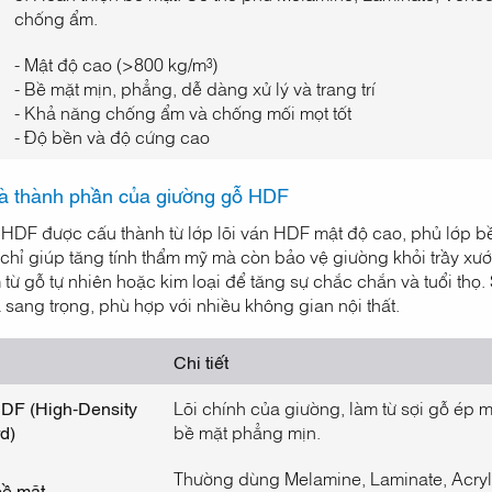
chống ẩm.
- Mật độ cao (>800 kg/m³)
- Bề mặt mịn, phẳng, dễ dàng xử lý và trang trí
- Khả năng chống ẩm và chống mối mọt tốt
- Độ bền và độ cứng cao
à thành phần của giường gỗ HDF
HDF được cấu thành từ lớp lõi ván HDF mật độ cao, phủ lớp 
chỉ giúp tăng tính thẩm mỹ mà còn bảo vệ giường khỏi trầy xư
 từ gỗ tự nhiên hoặc kim loại để tăng sự chắc chắn và tuổi th
 sang trọng, phù hợp với nhiều không gian nội thất.
Chi tiết
DF (High-Density
Lõi chính của giường, làm từ sợi gỗ ép 
d)
bề mặt phẳng mịn.
Thường dùng Melamine, Laminate, Acryli
bề mặt