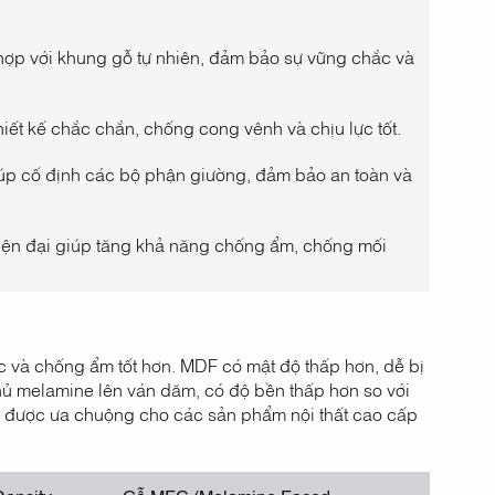
hợp với khung gỗ tự nhiên, đảm bảo sự vững chắc và
iết kế chắc chắn, chống cong vênh và chịu lực tốt.
 giúp cố định các bộ phận giường, đảm bảo an toàn và
iện đại giúp tăng khả năng chống ẩm, chống mối
 và chống ẩm tốt hơn. MDF có mật độ thấp hơn, dễ bị
hủ melamine lên ván dăm, có độ bền thấp hơn so với
g được ưa chuộng cho các sản phẩm nội thất cao cấp
ensity
Gỗ MFC (Melamine Faced