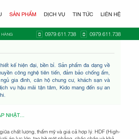
U
SẢN PHẨM
DỊCH VỤ
TIN TỨC
LIÊN HỆ
0979.611.738
0979.611.738
Ỏ HÀNG
T KIDO
hiết kế hiện đại, bền bỉ. Sản phẩm đa dạng về
chuyền công nghệ tiên tiến, đảm bảo chống ẩm,
ngủ gia đình, căn hộ chung cư, khách sạn và
 dịch vụ hậu mãi tận tâm, Kido mang đến sự an
hi.
 NHẬT...
iữa chất lượng, thẩm mỹ và giá cả hợp lý. HDF (High-
dưới áp lực lớn, tạo bề mặt phẳng, chắc chắn và khả