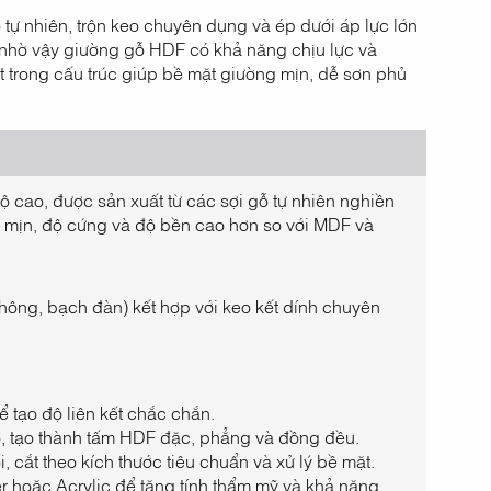
 tự nhiên, trộn keo chuyên dụng và ép dưới áp lực lớn
c, nhờ vậy giường gỗ HDF có khả năng chịu lực và
 trong cấu trúc giúp bề mặt giường mịn, dễ sơn phủ
 cao, được sản xuất từ các sợi gỗ tự nhiên nghiền
, mịn, độ cứng và độ bền cao hơn so với MDF và
thông, bạch đàn) kết hợp với keo kết dính chuyên
để tạo độ liên kết chắc chắn.
cao, tạo thành tấm HDF đặc, phẳng và đồng đều.
, cắt theo kích thước tiêu chuẩn và xử lý bề mặt.
r hoặc Acrylic để tăng tính thẩm mỹ và khả năng