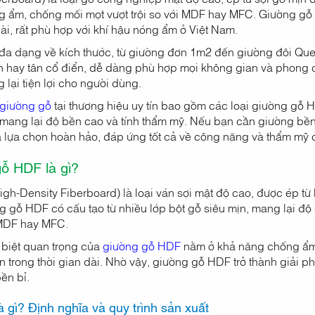
 ẩm, chống mối mọt vượt trội so với MDF hay MFC. Giường gỗ
ài, rất phù hợp với khí hậu nóng ẩm ở Việt Nam.
a dạng về kích thước, từ giường đơn 1m2 đến giường đôi Que
iản hay tân cổ điển, dễ dàng phù hợp mọi không gian và phong 
lại tiện lợi cho người dùng.
giường gỗ
tại thương hiệu uy tín bao gồm các loại giường gỗ H
 mang lại độ bền cao và tính thẩm mỹ. Nếu bạn cần giường bền đ
là lựa chọn hoàn hảo, đáp ứng tốt cả về công năng và thẩm mỹ
ỗ HDF là gì?
h-Density Fiberboard) là loại ván sợi mật độ cao, được ép từ b
ng gỗ HDF có cấu tạo từ nhiều lớp bột gỗ siêu mịn, mang lại độ
MDF hay MFC.
biệt quan trọng của
giường gỗ HDF
nằm ở khả năng chống ẩm 
 trong thời gian dài. Nhờ vậy, giường gỗ HDF trở thành giải ph
ền bỉ.
 gì? Định nghĩa và quy trình sản xuất