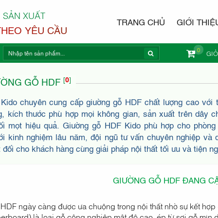
 SẢN XUẤT
TRANG CHỦ
GIỚI THIỆ
THEO YÊU CẦU
0
GI
NỘI THẤ
[
0
]
ƯỜNG GỖ HDF
 Kido chuyên cung cấp giường gỗ HDF chất lượng cao với t
g, kích thước phù hợp mọi không gian, sản xuất trên dây 
i mọt hiệu quả. Giường gỗ HDF Kido phù hợp cho phòng 
Với kinh nghiệm lâu năm, đội ngũ tư vấn chuyên nghiệp và
 đối cho khách hàng cùng giải pháp nội thất tối ưu và tiện ng
GIƯỜNG GỖ HDF ĐANG CẬP
HDF ngày càng được ưa chuộng trong nội thất nhờ sự kết hợp g
berboard) là loại gỗ công nghiệp mật độ cao, ép từ sợi gỗ mịn 