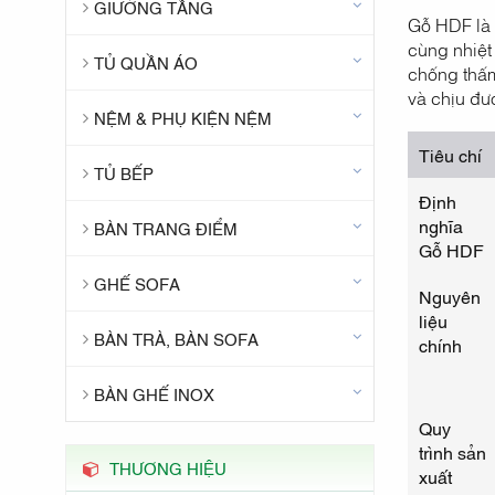
GIƯỜNG TẦNG
Gỗ HDF là 
cùng nhiệt
TỦ QUẦN ÁO
chống thấm
và chịu đư
NỆM & PHỤ KIỆN NỆM
Tiêu chí
TỦ BẾP
Định
nghĩa
BÀN TRANG ĐIỂM
Gỗ HDF
GHẾ SOFA
Nguyên
liệu
BÀN TRÀ, BÀN SOFA
chính
BÀN GHẾ INOX
Quy
trình sản
THƯƠNG HIỆU
xuất