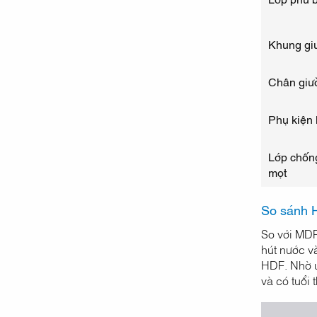
Khung gi
Chân giư
Phụ kiện 
Lớp chốn
mọt
So sánh H
So với MDF
hút nước v
HDF. Nhờ ư
và có tuổi 