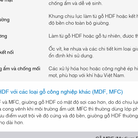
chống ẩm và dễ vệ sinh.
Khung chịu lực làm từ gỗ HDF hoặc kết 
ường
độ bền cho toàn bộ giường.
ờng
Làm từ gỗ HDF hoặc gỗ tự nhiên, được th
Ốc vít, ke nhựa và các chi tiết kim loại
kết nối
ổn định khi sử dụng.
g ẩm và chống mối
Các xử lý hóa học hoặc công nghệ ép h
mọt, phù hợp với khí hậu Việt Nam.
DF với các loại gỗ công nghiệp khác (MDF, MFC)
 và MFC, giường gỗ HDF có mật độ sợi cao hơn, do đó chịu lực
à cong vênh khi môi trường ẩm ướt. MFC thì thường dùng lớp p
u điểm vượt trội về độ cứng và độ bền, giường gỗ HDF thườn
thọ dài hơn.
Gỗ MDF (Medium-D