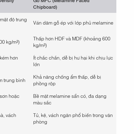
Chipboard)
 mật độ trung
Ván dăm gỗ ép với lớp phủ melamine
Thấp hơn HDF và MDF (khoảng 600
00 kg/m³)
kg/m³)
 kém hơn
Ít chắc chắn, dễ bị hư hại khi chịu lực
lớn
Khả năng chống ẩm thấp, dễ bị
 trung bình
phồng rộp
 sơn hoặc
Bề mặt melamine sẵn có, đa dạng
màu sắc
hà, vách
Tủ, kệ, vách ngăn phổ biến trong văn
phòng