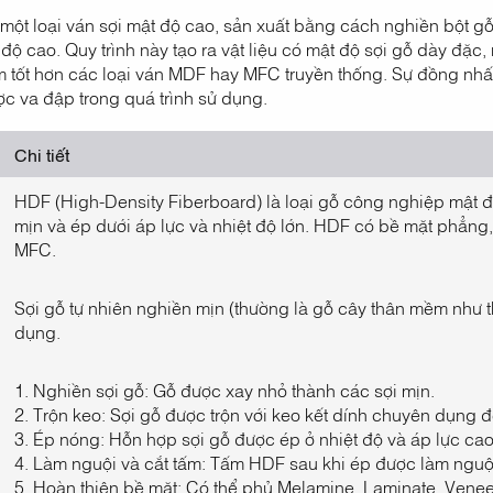
một loại ván sợi mật độ cao, sản xuất bằng cách nghiền bột gỗ
 độ cao. Quy trình này tạo ra vật liệu có mật độ sợi gỗ dày đặ
 tốt hơn các loại ván MDF hay MFC truyền thống. Sự đồng nhất
ợc va đập trong quá trình sử dụng.
Chi tiết
HDF (High-Density Fiberboard) là loại gỗ công nghiệp mật độ
mịn và ép dưới áp lực và nhiệt độ lớn. HDF có bề mặt phẳng
MFC.
Sợi gỗ tự nhiên nghiền mịn (thường là gỗ cây thân mềm như 
dụng.
1. Nghiền sợi gỗ: Gỗ được xay nhỏ thành các sợi mịn.
2. Trộn keo: Sợi gỗ được trộn với keo kết dính chuyên dụng 
3. Ép nóng: Hỗn hợp sợi gỗ được ép ở nhiệt độ và áp lực 
4. Làm nguội và cắt tấm: Tấm HDF sau khi ép được làm nguội
5. Hoàn thiện bề mặt: Có thể phủ Melamine, Laminate, Venee