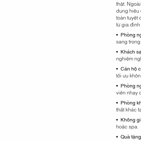
thật. Ngoài
dụng hiệu 
toàn tuyệt
từ gia đìn
• Phòng ng
sang trọng
• Khách sạ
nghiệm ng
• Căn hộ c
tối ưu khô
• Phòng ng
viên nhạy 
• Phòng kh
thất khác 
• Không gia
hoặc spa.
• Quà tặng 