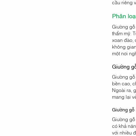
cầu riêng v
Phân loại
Giường gỗ 
thẩm mỹ. T
xoan đào, 
không gian
một nơi ngh
Giường gỗ
Giường gỗ 
bền cao, ch
Ngoài ra, g
mang lại v
Giường gỗ 
Giường gỗ 
có khả năn
với nhiều 