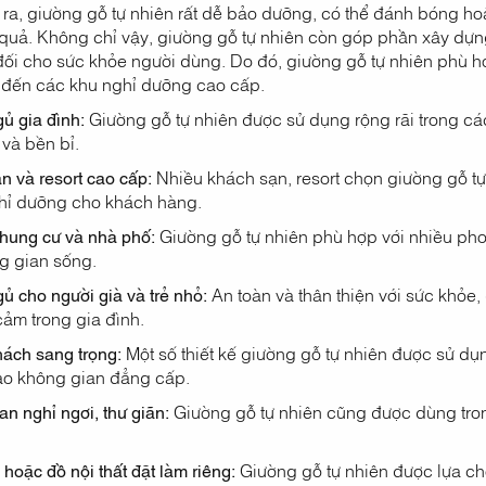
 ra, giường gỗ tự nhiên rất dễ bảo dưỡng, có thể đánh bóng hoặ
quả. Không chỉ vậy, giường gỗ tự nhiên còn góp phần xây dựn
 đối cho sức khỏe người dùng. Do đó, giường gỗ tự nhiên phù h
h đến các khu nghỉ dưỡng cao cấp.
ủ gia đình:
Giường gỗ tự nhiên được sử dụng rộng rãi trong c
 và bền bỉ.
n và resort cao cấp:
Nhiều khách sạn, resort chọn giường gỗ tự 
hỉ dưỡng cho khách hàng.
hung cư và nhà phố:
Giường gỗ tự nhiên phù hợp với nhiều phong
ng gian sống.
ủ cho người già và trẻ nhỏ:
An toàn và thân thiện với sức khỏe,
cảm trong gia đình.
ách sang trọng:
Một số thiết kế giường gỗ tự nhiên được sử d
tạo không gian đẳng cấp.
n nghỉ ngơi, thư giãn:
Giường gỗ tự nhiên cũng được dùng trong
hoặc đồ nội thất đặt làm riêng:
Giường gỗ tự nhiên được lựa c