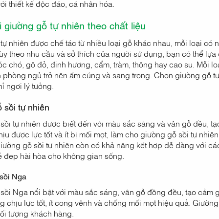
ới thiết kế độc đáo, cá nhân hóa.
 giường gỗ tự nhiên theo chất liệu
tự nhiên được chế tác từ nhiều loại gỗ khác nhau, mỗi loại có 
ùy theo nhu cầu và sở thích của người sử dụng, bạn có thể lựa 
óc chó, gõ đỏ, đinh hương, cẩm, tràm, thông hay cao su. Mỗi 
 phòng ngủ trở nên ấm cúng và sang trọng. Chọn giường gỗ tự
ỉ ngơi lý tưởng.
 sồi tự nhiên
sồi tự nhiên được biết đến với màu sắc sáng và vân gỗ đều, tạo
ịu được lực tốt và ít bị mối mọt, làm cho giường gỗ sồi tự nhiên
iường gỗ sồi tự nhiên còn có khả năng kết hợp dễ dàng với các 
ẻ đẹp hài hòa cho không gian sống.
sồi Nga
sồi Nga nổi bật với màu sắc sáng, vân gỗ đồng đều, tạo cảm g
g chịu lực tốt, ít cong vênh và chống mối mọt hiệu quả. Giường
đối tượng khách hàng.