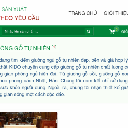
 SẢN XUẤT
TRANG CHỦ
GIỚI THIỆ
THEO YÊU CẦU
0
GI
NỘI THẤ
[
1
]
ƯỜNG GỖ TỰ NHIÊN
đang tìm kiếm giường ngủ gỗ tự nhiên đẹp, bền và giá hợp l
 thất KIDO chuyên cung cấp giường gỗ tự nhiên chất lượng 
g gian phòng ngủ hiện đại. Từ giường gỗ sồi, giường gỗ x
 theo phong cách Nhật, Hàn. Chúng tôi cam kết chỉ sử dụng
i sức khỏe người dùng. Ngoài ra, chúng tôi nhận thiết kế g
g gian sống một cách độc đáo.