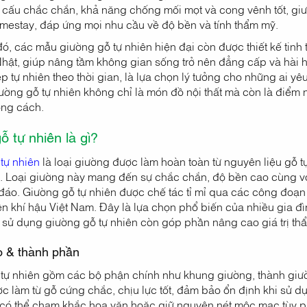
ết cấu chắc chắn, khả năng chống mối mọt và cong vênh tốt, gi
mestay, đáp ứng mọi nhu cầu về độ bền và tính thẩm mỹ.
ó, các mẫu giường gỗ tự nhiên hiện đại còn được thiết kế tinh 
Nhật, giúp nâng tầm không gian sống trở nên đẳng cấp và hài
 tự nhiên theo thời gian, là lựa chọn lý tưởng cho những ai yêu
Giường gỗ tự nhiên không chỉ là món đồ nội thất mà còn là điểm
ong cách.
ỗ tự nhiên là gì?
tự nhiên
là loại giường được làm hoàn toàn từ nguyên liệu gỗ t
. Loại giường này mang đến sự chắc chắn, độ bền cao cùng vớ
đáo. Giường gỗ tự nhiên được chế tác tỉ mỉ qua các công đoạn
iện khí hậu Việt Nam. Đây là lựa chọn phổ biến của nhiều gia đ
 sử dụng giường gỗ tự nhiên còn góp phần nâng cao giá trị t
o & thành phần
tự nhiên gồm các bộ phận chính như khung giường, thành giư
c làm từ gỗ cứng chắc, chịu lực tốt, đảm bảo ổn định khi sử 
, có thể chạm khắc hoa văn hoặc giữ nguyên nét mộc mạc tùy ph