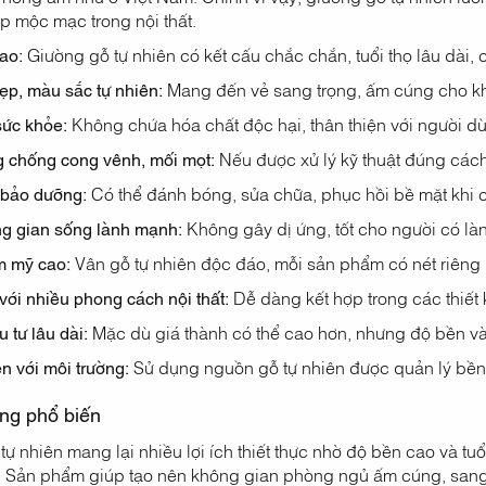
ẹp mộc mạc trong nội thất.
ao:
Giường gỗ tự nhiên có kết cấu chắc chắn, tuổi thọ lâu dài, ch
ẹp, màu sắc tự nhiên:
Mang đến vẻ sang trọng, ấm cúng cho k
sức khỏe:
Không chứa hóa chất độc hại, thân thiện với người dù
 chống cong vênh, mối mọt:
Nếu được xử lý kỹ thuật đúng cách
 bảo dưỡng:
Có thể đánh bóng, sửa chữa, phục hồi bề mặt khi cầ
g gian sống lành mạnh:
Không gây dị ứng, tốt cho người có là
m mỹ cao:
Vân gỗ tự nhiên độc đáo, mỗi sản phẩm có nét riêng b
với nhiều phong cách nội thất:
Dễ dàng kết hợp trong các thiết 
u tư lâu dài:
Mặc dù giá thành có thể cao hơn, nhưng độ bền và 
ện với môi trường:
Sử dụng nguồn gỗ tự nhiên được quản lý bền 
ng phổ biến
ự nhiên mang lại nhiều lợi ích thiết thực nhờ độ bền cao và tuổi 
. Sản phẩm giúp tạo nên không gian phòng ngủ ấm cúng, sang t