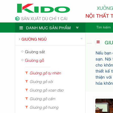
XƯỞNG
NỘI THẤT 
SẢN XUẤT DÙ CHỈ 1 CÁI
Tìm kiếm
DANH MỤC SẢN PHẨM
CÔNG TY 
GIƯỜNG NGỦ
GI
Giường sắt
Nếu bạn 
sạn. Nội
Giường gỗ
cho khôn
thiết kế
Giường gỗ tự nhiên
thiện vớ
Giường gỗ sồi
hóa khôn
Giường gỗ xoan đào
Giường gỗ cẩm
Giường gỗ hương