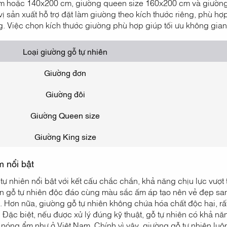
 hoặc 140x200 cm, giường queen size 160x200 cm và giường 
vị sản xuất hỗ trợ đặt làm giường theo kích thước riêng, phù h
. Việc chọn kích thước giường phù hợp giúp tối ưu không gian v
Loại giường gỗ tự nhiên
Giường đơn
Giường đôi
Giường Queen size
Giường King size
m nổi bật
ự nhiên nổi bật với kết cấu chắc chắn, khả năng chịu lực vượt 
n gỗ tự nhiên độc đáo cùng màu sắc ấm áp tạo nên vẻ đẹp sang
 Hơn nữa, giường gỗ tự nhiên không chứa hóa chất độc hại, rất
. Đặc biệt, nếu được xử lý đúng kỹ thuật, gỗ tự nhiên có khả 
u nóng ẩm như ở Việt Nam. Chính vì vậy, giường gỗ tự nhiên luô