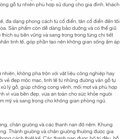
ường gỗ tự nhiên phù hợp sử dụng cho gia đình, khách
tế, đa dạng phong cách từ cổ điển, tân cổ điển đến tối
 hòa. Sản phẩm còn dễ dàng bảo dưỡng và có thể giữ
 thích sự bền vững và sang trọng trong từng chi tiết
 nhấn tinh tế, góp phần tạo nên không gian sống ấm áp
ự nhiên, không pha trộn với vật liệu công nghiệp hay
i vẻ đẹp mộc mạc, tinh tế từ những đường vân gỗ tự
 xử lý gỗ, giúp chống cong vênh, mối mọt và phù hợp
ình vì vừa bền đẹp, vừa an toàn cho sức khỏe người
hẩm mỹ và sang trọng cho không gian phòng ngủ.
ờng, chân giường và các thanh nan đỡ nệm. Khung
dụng. Thành giường và chân giường thường được gia
ong cách thiết kế. Các thanh nan được bố trí đều, hỗ