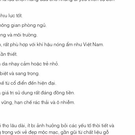
ịu lực tốt.
hông gian phòng ngủ.
ng và môi trường.
, rất phù hợp với khí hậu nóng ẩm như Việt Nam.
n thiết.
n da nhạy cảm hoặc trẻ nhỏ.
iệt và sang trọng.
kế từ cổ điển đến hiện đại.
giá trị sử dụng rất đáng đồng tiền.
vững, hạn chế rác thải và ô nhiễm.
thọ lâu dài, ít bị ảnh hưởng bởi các yếu tố thời tiết và
rọng với vẻ đẹp mộc mạc, gần gũi từ chất liệu gỗ