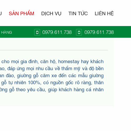
U
SẢN PHẨM
DỊCH VỤ
TIN TỨC
LIÊN HỆ
0979.611.738
0979.611.738
Ỏ HÀNG
T KIDO
ý cho mọi gia đình, căn hộ, homestay hay khách
cao, đáp ứng mọi nhu cầu về thẩm mỹ và độ bền
oan đào, giường gỗ căm xe đến các mẫu giường
 gỗ tự nhiên 100%, có nguồn gốc rõ ràng, thân
iường gỗ theo yêu cầu, giúp khách hàng cá nhân