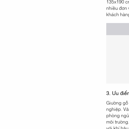
135x190 cm
nhiều đơn 
khách hàng
3. Ưu điể
Giường gỗ t
nghiệp. Vâ
phòng ngủ.
môi trường
với khí hậ