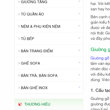
GIƯỜNG TẦNG
hại. Với k
sạn hay ho
TỦ QUẦN ÁO
Bên cạnh đ
giản kiểu 
NỆM & PHỤ KIỆN NỆM
được vẻ đẹp
nội thất. 
và đầy ph
TỦ BẾP
Giường g
BÀN TRANG ĐIỂM
Giường gỗ 
tấm ván ép
GHẾ SOFA
nhiên độc 
với điều k
BÀN TRÀ, BÀN SOFA
dùng. Việc
BÀN GHẾ INOX
1. Cấu tạ
Giường gỗ 
giường đượ
THƯƠNG HIỆU
công tỉ mỉ