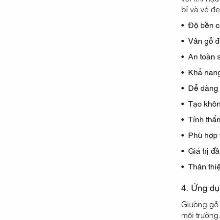
bỉ và vẻ đ
• Độ bền c
• Vân gỗ đ
• An toàn 
• Khả năng
• Dễ dàng
• Tạo khôn
• Tính thẩ
• Phù hợp 
• Giá trị đầ
• Thân thi
4. Ứng dụ
Giường gỗ t
môi trường