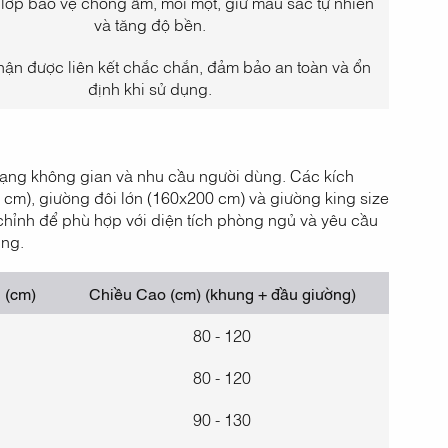
lớp bảo vệ chống ẩm, mối mọt, giữ màu sắc tự nhiên
và tăng độ bền.
ận được liên kết chắc chắn, đảm bảo an toàn và ổn
định khi sử dụng.
dạng không gian và nhu cầu người dùng. Các kích
cm), giường đôi lớn (160x200 cm) và giường king size
 chỉnh để phù hợp với diện tích phòng ngủ và yêu cầu
ụng.
 (cm)
Chiều Cao (cm) (khung + đầu giường)
80 - 120
80 - 120
90 - 130