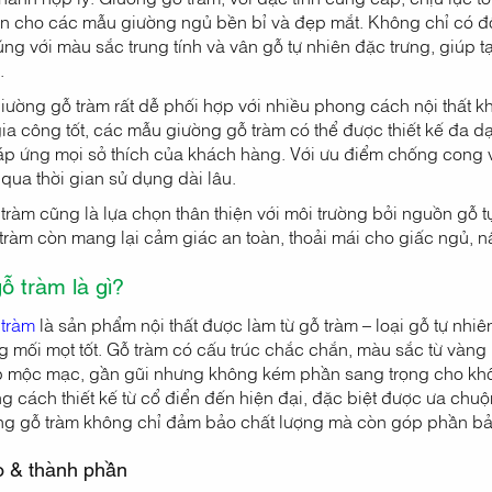
ên cho các mẫu giường ngủ bền bỉ và đẹp mắt. Không chỉ có 
ng với màu sắc trung tính và vân gỗ tự nhiên đặc trưng, giúp 
.
giường gỗ tràm rất dễ phối hợp với nhiều phong cách nội thất kh
ia công tốt, các mẫu giường gỗ tràm có thể được thiết kế đa dạ
áp ứng mọi sở thích của khách hàng. Với ưu điểm chống cong v
qua thời gian sử dụng dài lâu.
ràm cũng là lựa chọn thân thiện với môi trường bởi nguồn gỗ tự n
tràm còn mang lại cảm giác an toàn, thoải mái cho giấc ngủ, 
ỗ tràm là gì?
 tràm
là sản phẩm nội thất được làm từ gỗ tràm – loại gỗ tự nhiê
 mối mọt tốt. Gỗ tràm có cấu trúc chắc chắn, màu sắc từ vàn
 mộc mạc, gần gũi nhưng không kém phần sang trọng cho khô
 cách thiết kế từ cổ điển đến hiện đại, đặc biệt được ưa chuộn
g gỗ tràm không chỉ đảm bảo chất lượng mà còn góp phần bảo
o & thành phần