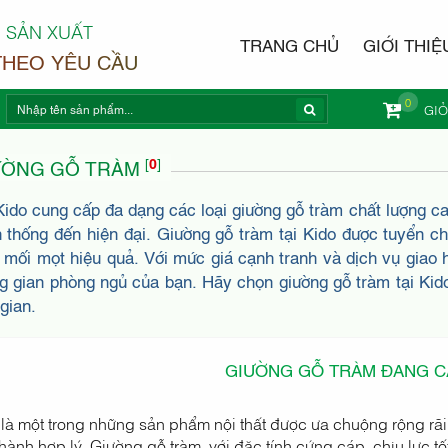
 SẢN XUẤT
TRANG CHỦ
GIỚI THIỆ
THEO YÊU CẦU
0
GI
NỘI THẤ
[
0
]
ƯỜNG GỖ TRÀM
Kido cung cấp đa dạng các loại giường gỗ tràm chất lượng c
n thống đến hiện đại. Giường gỗ tràm tại Kido được tuyển 
 mối mọt hiệu quả. Với mức giá cạnh tranh và dịch vụ giao 
g gian phòng ngủ của bạn. Hãy chọn giường gỗ tràm tại Kido
 gian.
GIƯỜNG GỖ TRÀM ĐANG CẬ
là một trong những sản phẩm nội thất được ưa chuộng rộng rãi
hành hợp lý. Giường gỗ tràm, với đặc tính cứng cáp, chịu lực t