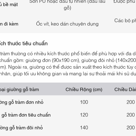
Sơn PU hoặc dầu tự nhiên (dầu lau
Được phủ 
ủ bề mặt
gỗ)
Các bộ ph
n đi kèm
Ốc vít, keo dán chuyên dụng
ích thước tiêu chuẩn
tràm thường có nhiều kích thước phổ biến để phù hợp với đa 
 chuẩn gồm: giường đơn (90x190 cm), giường đôi nhỏ (140x200 
m). Ngoài ra, giường có thể được sản xuất theo kích thước tùy
 nhân, giúp tối ưu không gian và mang lại sự thoải mái khi sử d
oại giường gỗ tràm
Chiều Rộng (cm)
Chiều Dài
ờng gỗ tràm đơn nhỏ
100
200
 gỗ tràm đơn tiêu chuẩn
120
200
ờng gỗ tràm đôi nhỏ
140
200