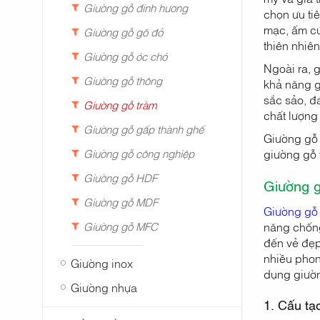
Giường gỗ đinh hương
chọn ưu ti
mạc, ấm cú
Giường gỗ gõ đỏ
thiên nhiên
Giường gỗ óc chó
Ngoài ra, 
Giường gỗ thông
khả năng g
sắc sảo, đ
Giường gỗ tràm
chất lượng 
Giường gỗ gấp thành ghế
Giường gỗ t
Giường gỗ công nghiệp
giường gỗ 
Giường gỗ HDF
Giường g
Giường gỗ MDF
Giường gỗ
Giường gỗ MFC
năng chống
đến vẻ đẹp
nhiều phong
Giường inox
dụng giườn
Giường nhựa
1. Cấu tạ