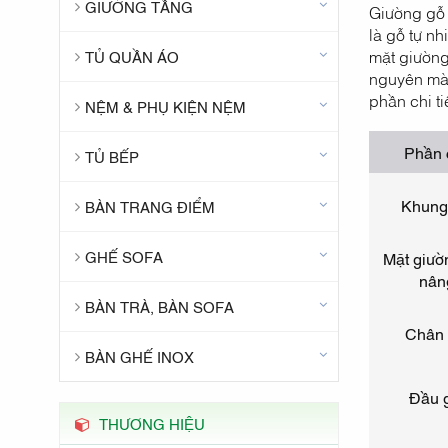
GIƯỜNG TẦNG
Giường gỗ 
là gỗ tự n
mặt giường
TỦ QUẦN ÁO
nguyên màu
phần chi ti
NỆM & PHỤ KIỆN NỆM
Phần 
TỦ BẾP
Khung
BÀN TRANG ĐIỂM
GHẾ SOFA
Mặt giườ
nân
BÀN TRÀ, BÀN SOFA
Chân 
BÀN GHẾ INOX
Đầu 
THƯƠNG HIỆU