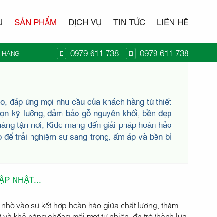
U
SẢN PHẨM
DỊCH VỤ
TIN TỨC
LIÊN HỆ
0979.611.738
0979.611.738
Ỏ HÀNG
T KIDO
ao, đáp ứng mọi nhu cầu của khách hàng từ thiết
chọn kỹ lưỡng, đảm bảo gỗ nguyên khối, bền đẹp
hàng tận nơi, Kido mang đến giải pháp hoàn hảo
 để trải nghiệm sự sang trọng, ấm áp và bền bỉ
P NHẬT...
 nhờ vào sự kết hợp hoàn hảo giữa chất lượng, thẩm
ốt và khả năng chống mối mọt tự nhiên, đã trở thành lựa