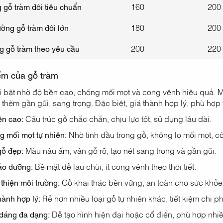
 gỗ tràm đôi tiêu chuẩn
160
200
ờng gỗ tràm đôi lớn
180
200
g gỗ tràm theo yêu cầu
200
220
ểm của gỗ tràm
i bật nhờ độ bền cao, chống mối mọt và cong vênh hiệu quả. 
thêm gần gũi, sang trọng. Đặc biệt, giá thành hợp lý, phù hợp 
ền cao:
Cấu trúc gỗ chắc chắn, chịu lực tốt, sử dụng lâu dài.
 mối mọt tự nhiên:
Nhờ tinh dầu trong gỗ, không lo mối mọt, cô
gỗ đẹp:
Màu nâu ấm, vân gỗ rõ, tạo nét sang trọng và gần gũi.
ảo dưỡng:
Bề mặt dễ lau chùi, ít cong vênh theo thời tiết.
thiện môi trường:
Gỗ khai thác bền vững, an toàn cho sức khỏe
hành hợp lý:
Rẻ hơn nhiều loại gỗ tự nhiên khác, tiết kiệm chi ph
 dáng đa dạng:
Dễ tạo hình hiện đại hoặc cổ điển, phù hợp nhiề