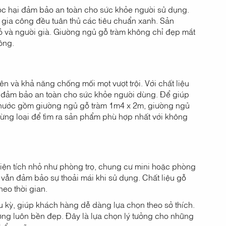
ộc hại đảm bảo an toàn cho sức khỏe người sử dụng.
n gia công đều tuân thủ các tiêu chuẩn xanh. Sản
hỏ và người già. Giường ngủ gỗ tràm không chỉ đẹp mắt
ồng.
n và khả năng chống mối mọt vượt trội. Với chất liệu
 đảm bảo an toàn cho sức khỏe người dùng. Để giúp
 thước gồm giường ngủ gỗ tràm 1m4 x 2m, giường ngủ
ng loại để tìm ra sản phẩm phù hợp nhất với không
ện tích nhỏ như phòng trọ, chung cư mini hoặc phòng
g vẫn đảm bảo sự thoải mái khi sử dụng. Chất liệu gỗ
eo thời gian.
kỳ, giúp khách hàng dễ dàng lựa chọn theo sở thích.
ờng luôn bền đẹp. Đây là lựa chọn lý tưởng cho những