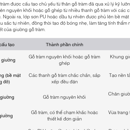
tràm được cấu tạo chủ yếu từ thân gỗ tràm đã qua xử lý kỹ lưỡ
hiên nguyên khối hoặc gỗ ghép từ nhiều thanh gỗ tràm với các 
. Ngoài ra, lớp sơn PU hoặc dầu tự nhiên được phủ lên bề mặt 
 sắc tự nhiên, đồng thời tạo độ bóng nhẹ, làm tăng tính thẩm
ết của giường gỗ tràm.
cấu tạo
Thành phần chính
Gỗ tràm nguyên khối hoặc gỗ tràm
Khung giư
 giường
ghép
ng (bề mặt
Các thanh gỗ tràm chắc chắn, sắp
Tạo nền t
g đỡ)
xếp đều đặn
Chân giườn
giường
Gỗ tràm nguyên khối
Gỗ tràm, có thể chạm khắc hoặc
Vừa trang 
giường
thiết kế đơn giản