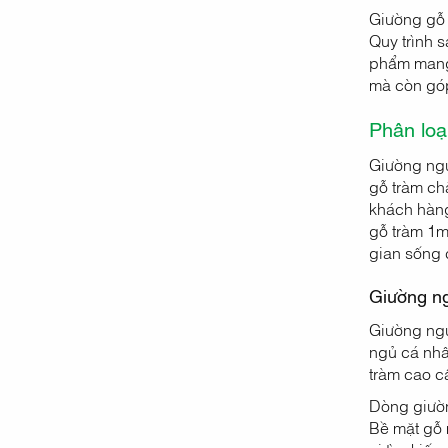
Giường gỗ 
Quy trình 
phẩm mang 
mà còn góp
Phân loạ
Giường ngủ
gỗ tràm ch
khách hàng
gỗ tràm 1m
gian sống 
Giường n
Giường ngủ
ngủ cá nhâ
tràm cao c
Dòng giườn
Bề mặt gỗ 