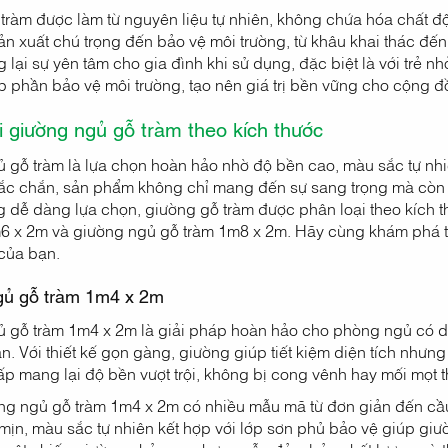
tràm được làm từ nguyên liệu tự nhiên, không chứa hóa chất đ
sản xuất chú trọng đến bảo vệ môi trường, từ khâu khai thác đế
lại sự yên tâm cho gia đình khi sử dụng, đặc biệt là với trẻ n
 phần bảo vệ môi trường, tạo nên giá trị bền vững cho cộng đ
i giường ngủ gỗ tràm theo kích thước
 gỗ tràm là lựa chọn hoàn hảo nhờ độ bền cao, màu sắc tự nhiê
ắc chắn, sản phẩm không chỉ mang đến sự sang trọng mà còn
 dễ dàng lựa chọn, giường gỗ tràm được phân loại theo kích
6 x 2m và giường ngủ gỗ tràm 1m8 x 2m. Hãy cùng khám phá từ
của bạn.
gủ gỗ tràm 1m4 x 2m
 gỗ tràm 1m4 x 2m là giải pháp hoàn hảo cho phòng ngủ có di
n. Với thiết kế gọn gàng, giường giúp tiết kiệm diện tích nhưn
ấp mang lại độ bền vượt trội, không bị cong vênh hay mối mọt th
g ngủ gỗ tràm 1m4 x 2m có nhiều mẫu mã từ đơn giản đến cầu 
mịn, màu sắc tự nhiên kết hợp với lớp sơn phủ bảo vệ giúp giư