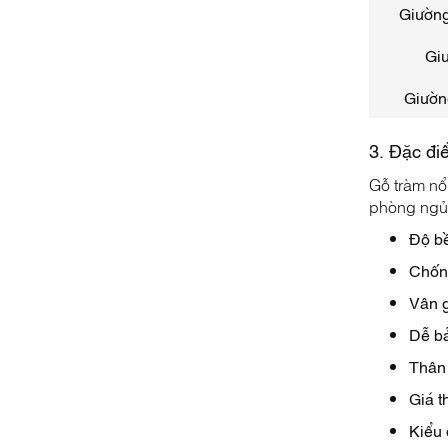
Giường
Giư
Giườn
3. Đặc đi
Gỗ tràm nổ
phòng ngủ 
Độ b
Chống
Vân 
Dễ b
Thân 
Giá t
Kiểu