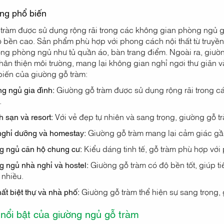
ng phổ biến
tràm được sử dụng rộng rãi trong các không gian phòng ngủ gia
 bền cao. Sản phẩm phù hợp với phong cách nội thất từ truyền
ong phòng ngủ như tủ quần áo, bàn trang điểm. Ngoài ra, giườn
 thân thiện môi trường, mang lại không gian nghỉ ngơi thư giãn 
iến của giường gỗ tràm:
g ngủ gia đình:
Giường gỗ tràm được sử dụng rộng rãi trong c
.
 sạn và resort:
Với vẻ đẹp tự nhiên và sang trọng, giường gỗ 
nghỉ dưỡng và homestay:
Giường gỗ tràm mang lại cảm giác gần
g ngủ căn hộ chung cư:
Kiểu dáng tinh tế, gỗ tràm phù hợp với p
 ngủ nhà nghỉ và hostel:
Giường gỗ tràm có độ bền tốt, giúp tiế
nhiều.
hất biệt thự và nhà phố:
Giường gỗ tràm thể hiện sự sang trọng,
nổi bật của giường ngủ gỗ tràm