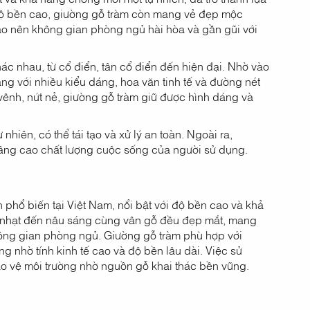
độ bền cao, giường gỗ tràm còn mang vẻ đẹp mộc
tạo nên không gian phòng ngủ hài hòa và gần gũi với
ác nhau, từ cổ điển, tân cổ điển đến hiện đại. Nhờ vào
ng với nhiều kiểu dáng, hoa văn tinh tế và đường nét
ênh, nứt nẻ, giường gỗ tràm giữ được hình dáng và
hiên, có thể tái tạo và xử lý an toàn. Ngoài ra,
nâng cao chất lượng cuộc sống của người sử dụng.
n phổ biến tại Việt Nam, nổi bật với độ bền cao và khả
g nhạt đến nâu sáng cùng vân gỗ đều đẹp mắt, mang
ng gian phòng ngủ. Giường gỗ tràm phù hợp với
g nhờ tính kinh tế cao và độ bền lâu dài. Việc sử
 vệ môi trường nhờ nguồn gỗ khai thác bền vững.