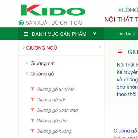
XƯỞNG
NỘI THẤT 
SẢN XUẤT DÙ CHỈ 1 CÁI
Tìm kiếm
DANH MỤC SẢN PHẨM
CÔNG TY 
GIƯỜNG NGỦ
GI
Giường sắt
Nội thất 
kế truyề
Giường gỗ
và chống
cho khôn
Giường gỗ tự nhiên
theo thời
Giường gỗ sồi
Giường gỗ xoan đào
Giường gỗ cẩm
Giường gỗ
Giường gỗ hương
mỹ và giá t