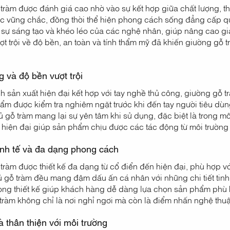
tràm được đánh giá cao nhờ vào sự kết hợp giữa chất lượng, t
ác vững chắc, đồng thời thể hiện phong cách sống đẳng cấp qua
sự sáng tạo và khéo léo của các nghệ nhân, giúp nâng cao gi
ợt trội về độ bền, an toàn và tính thẩm mỹ đã khiến giường gỗ 
g và độ bền vượt trội
ình sản xuất hiện đại kết hợp với tay nghề thủ công, giường gỗ
ẩm được kiểm tra nghiêm ngặt trước khi đến tay người tiêu dùng
gỗ tràm mang lại sự yên tâm khi sử dụng, đặc biệt là trong môi 
hiện đại giúp sản phẩm chịu được các tác động từ môi trường
tinh tế và đa dạng phong cách
tràm được thiết kế đa dạng từ cổ điển đến hiện đại, phù hợp v
 gỗ tràm đều mang đậm dấu ấn cá nhân với những chi tiết tin
trong thiết kế giúp khách hàng dễ dàng lựa chọn sản phẩm phù
tràm không chỉ là nơi nghỉ ngơi mà còn là điểm nhấn nghệ thu
à thân thiện với môi trường