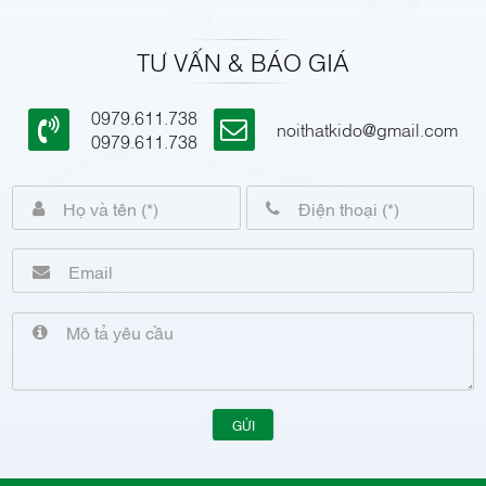
TƯ VẤN & BÁO GIÁ
0979.611.738
noithatkido@gmail.com
0979.611.738
GỬI