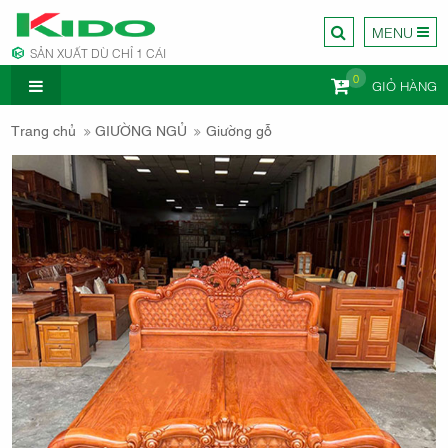
MENU
SẢN XUẤT DÙ CHỈ 1 CÁI
0
GIỎ HÀNG
CÔNG TY
Trang chủ
GIƯỜNG NGỦ
Giường gỗ
NỘI