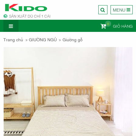
MENU
SẢN XUẤT DÙ CHỈ 1 CÁI
0
GIỎ HÀNG
CÔNG TY
Trang chủ
GIƯỜNG NGỦ
Giường gỗ
NỘI