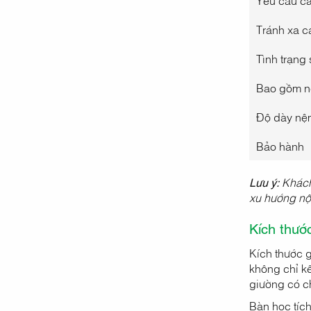
Yêu cầu cà
Tránh xa c
Tình trạng
Bao gồm 
Độ dày nệ
Bảo hành
Lưu ý:
Khác
xu hướng nội
Kích thướ
Kích thước 
không chỉ k
giường có c
Bàn học tíc