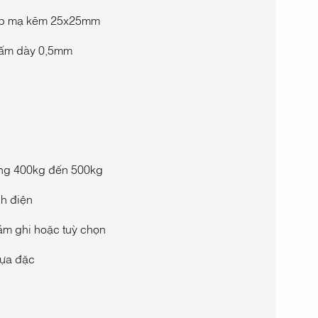
ộp mạ kẽm 25x25mm
tấm dày 0,5mm
ọng 400kg đến 500kg
nh điện
m ghi hoặc tuỳ chọn
hựa đặc