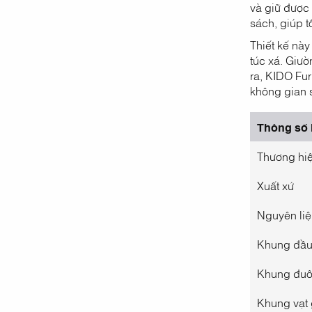
và giữ được 
sách, giúp 
Thiết kế này
túc xá. Giườ
ra, KIDO Fu
không gian 
Thông số 
Thương hi
Xuất xứ
Nguyên liệ
Khung đầu
Khung đuô
Khung vạt