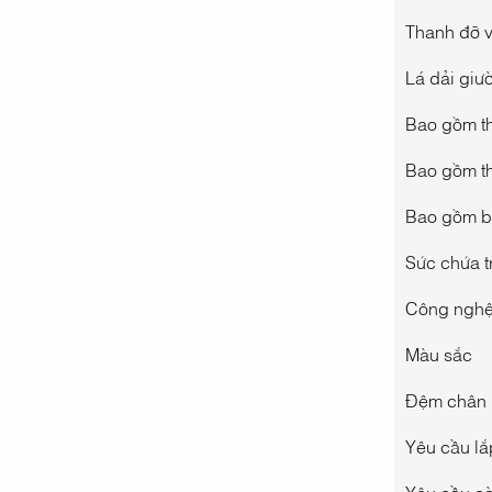
Thanh đỡ v
Lá dải giư
Bao gồm th
Bao gồm t
Bao gồm b
Sức chứa t
Công nghệ
Màu sắc
Đệm chân 
Yêu cầu lắ