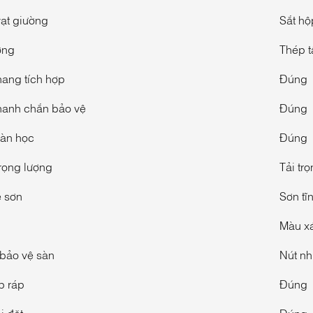
ạt giường
Sắt h
ờng
Thép 
ang tích hợp
Đúng
hanh chắn bảo vệ
Đúng
àn học
Đúng
rọng lượng
Tải tr
 sơn
Sơn tĩ
Màu xá
bảo vệ sàn
Nút n
p ráp
Đúng