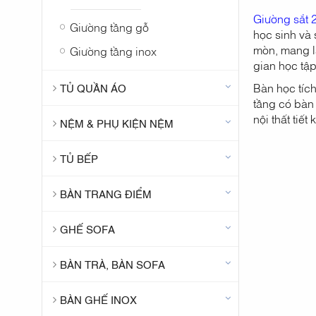
Giường sắt 
Giường tầng gỗ
học sinh và
mòn, mang lạ
Giường tầng inox
gian học tậ
Bàn học tíc
TỦ QUẦN ÁO
tầng có bàn
nội thất tiế
NỆM & PHỤ KIỆN NỆM
TỦ BẾP
BÀN TRANG ĐIỂM
GHẾ SOFA
BÀN TRÀ, BÀN SOFA
BÀN GHẾ INOX