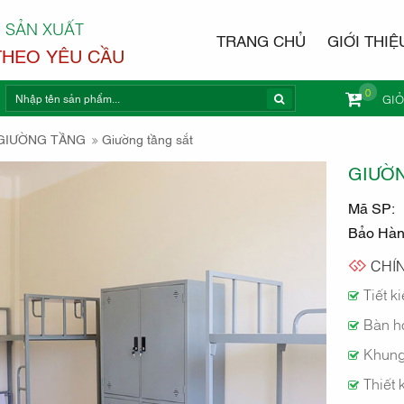
 SẢN XUẤT
TRANG CHỦ
GIỚI THIỆ
THEO YÊU CẦU
0
GI
NỘI THẤ
GIƯỜNG TẦNG
Giường tầng sắt
GIƯỜN
Mã SP:
Bảo Hà
CHÍN
Tiết k
Bàn h
Khung
Thiết 