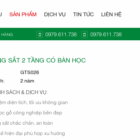
U
SẢN PHẨM
DỊCH VỤ
TIN TỨC
LIÊN HỆ
0979.611.738
0979.611.738
Ỏ HÀNG
T KIDO
G SẮT 2 TẦNG CÓ BÀN HỌC
GTS026
nh:
2 năm
H SÁCH & DỊCH VỤ:
iệm diện tích, tối ưu không gian
ọc gỗ công nghiệp bền đẹp
 sắt chắc chắn, an toàn
kế hiện đại phù hợp xu hướng