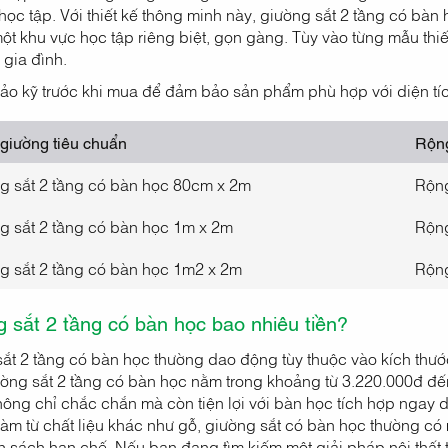
học tập. Với thiết kế thông minh này, giường sắt 2 tầng có bàn
t khu vực học tập riêng biệt, gọn gàng. Tùy vào từng mẫu thiết
 gia đình.
ảo kỹ trước khi mua để đảm bảo sản phẩm phù hợp với diện tí
 giường tiêu chuẩn
Rộng
g sắt 2 tầng có bàn học 80cm x 2m
Rộn
g sắt 2 tầng có bàn học 1m x 2m
Rộn
g sắt 2 tầng có bàn học 1m2 x 2m
Rộn
g sắt 2 tầng có bàn học bao nhiêu tiền?
ắt 2 tầng có bàn học thường dao động tùy thuộc vào kích thước,
ờng sắt 2 tầng có bàn học nằm trong khoảng từ 3.220.000đ đế
ng chỉ chắc chắn mà còn tiện lợi với bàn học tích hợp ngay dư
làm từ chất liệu khác như gỗ, giường sắt có bàn học thường có
 sách hạn chế. Nếu bạn đang tìm kiếm một giải pháp nội thất t