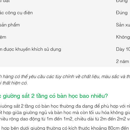
i đặt
Đúng
ác công cụ điện
Đúng
 sản phẩm
Sản xu
nệm
Không
m được khuyến khích sử dụng
Dày 1
2 năm
h hàng có thể yêu cầu các tùy chỉnh về chất liệu, màu sắc và t
 thất hiện có.
c giường sắt 2 tầng có bàn học bao nhiêu?
giường sắt 2 tầng có bàn học thường đa dạng để phù hợp với n
ết hợp giữa giường ngủ và bàn học mà còn tối ưu hóa không g
hiều rộng dao động từ 1m đến 1m2, chiều dài từ 2m đến 2m2 
h hợp bên dưới giường thường có kích thước khoảng 80cm đến 